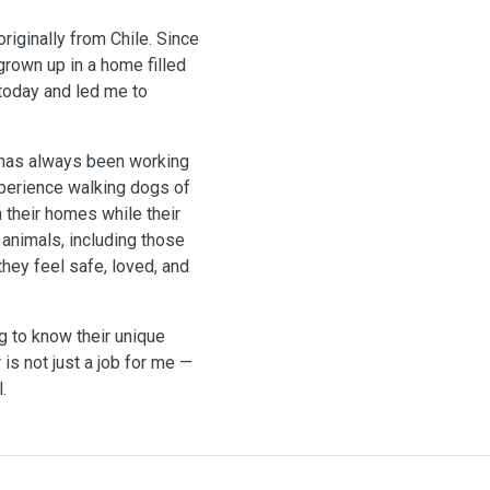
riginally from Chile. Since
 grown up in a home filled
today and led me to
 has always been working
xperience walking dogs of
 their homes while their
 animals, including those
hey feel safe, loved, and
ng to know their unique
r is not just a job for me —
.