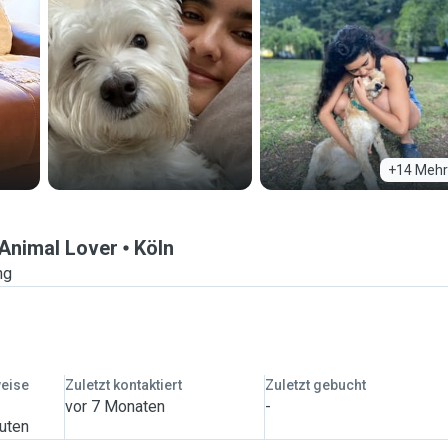
+14 Mehr
 Animal Lover
Köln
ng
weise
Zuletzt kontaktiert
Zuletzt gebucht
vor 7 Monaten
-
nuten