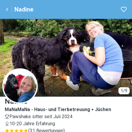
Nadine
N
1/9
Nadine
MaNaMaNa - Haus- und Tierbetreuung
Jüchen
Pawshake sitter seit Juli 2024
10-20 Jahre Erfahrung
(
31 Bewertungen
)