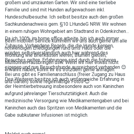
großem und umzäunten Garten. Wir sind eine tierliebe
Familie und sind mit Hunden aufgewachsen inkl.
Hundeschulbesuche. Ich selbst besitze auch den großen
Sachkundenachweis gem. §10 LHundeG NRW. Wir wohnen
in einem ruhigen Wohngebiet am Stadtrand in Odenkirchen.
Da ich 100% im home office arbeite, bin ich auch immer
Beim mobilen Service kümmern wir uns auch gerne um alle
Zuhause. Vorhandene Regeln, die die Hunde kennen,
notwendigen Erledigungen rund ums Haus oder die
würden selbstverständlich auch hier während des
Wohnung wie Briefkasten leeren, Blumen gießen,
Besuches gelten. Erfahrungen sind durch die früheren
Mülltonnen rausbringen usw. Wenn wir hier etwas nicht
eigenen und nun Besuchshunde ausreichend vorhanden 😊
erwähnt haben, könnt ihr es trotzdem gerne anfragen.
Bei uns gibt es Familienanschluss (freier Zugang zu Haus
Des Weiteren besitze ich auch umfangreiche Erfahrung in
und Garten) sowie regelmäßige Fotos 😊
der Heimtierbetreuung insbesondere auch von Kaninchen
aufgrund jahrelanger Tierschutztätigkeit. Auch die
medizinische Versorgung wie Medikamentengaben und bei
Kaninchen auch das Spritzen von Medikamenten und die
Gabe subkutaner Infusionen ist möglich.