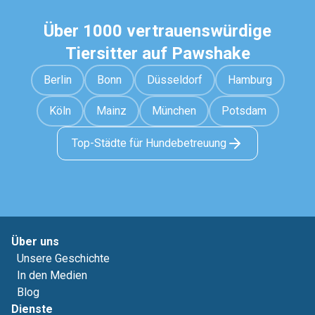
Über 1000 vertrauenswürdige
Tiersitter auf Pawshake
Berlin
Bonn
Düsseldorf
Hamburg
Köln
Mainz
München
Potsdam
Top-Städte für Hundebetreuung
Über uns
Unsere Geschichte
In den Medien
Blog
Dienste