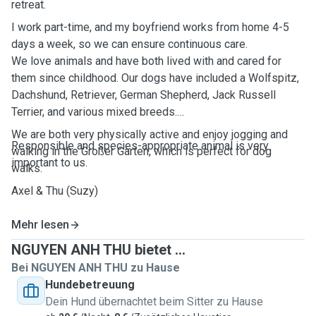
retreat.
I work part-time, and my boyfriend works from home 4-5
days a week, so we can ensure continuous care.
We love animals and have both lived with and cared for
them since childhood. Our dogs have included a Wolfspitz,
Dachshund, Retriever, German Shepherd, Jack Russell
Terrier, and various mixed breeds.
We are both very physically active and enjoy jogging and
Responsible and species-appropriate animal is very
walking in the Großer Garten, which is perfect for dog
important to us.
walks.
Axel & Thu (Suzy)
Mehr lesen
NGUYEN ANH THU bietet ...
Bei NGUYEN ANH THU zu Hause
Hundebetreuung
Dein Hund übernachtet beim Sitter zu Hause