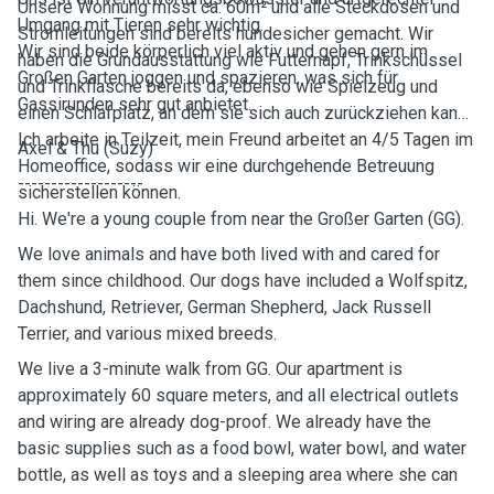
Unsere Wohnung misst ca. 60m² und alle Steckdosen und
Umgang mit Tieren sehr wichtig.
Stromleitungen sind bereits hundesicher gemacht. Wir
Wir sind beide körperlich viel aktiv und gehen gern im
haben die Grundausstattung wie Futternapf, Trinkschüssel
Großen Garten joggen und spazieren, was sich für
und Trinkflasche bereits da, ebenso wie Spielzeug und
Gassirunden sehr gut anbietet.
einen Schlafplatz, an dem sie sich auch zurückziehen kann.
Ich arbeite in Teilzeit, mein Freund arbeitet an 4/5 Tagen im
Axel & Thu (Suzy)
Homeoffice, sodass wir eine durchgehende Betreuung
-------------------
sicherstellen können.
Hi. We're a young couple from near the Großer Garten (GG).
We love animals and have both lived with and cared for
them since childhood. Our dogs have included a Wolfspitz,
Dachshund, Retriever, German Shepherd, Jack Russell
Terrier, and various mixed breeds.
We live a 3-minute walk from GG. Our apartment is
approximately 60 square meters, and all electrical outlets
and wiring are already dog-proof. We already have the
basic supplies such as a food bowl, water bowl, and water
bottle, as well as toys and a sleeping area where she can