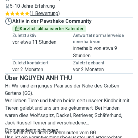
5-10 Jahre Erfahrung
(
1 Bewertung
)
Aktiv in der Pawshake Community
Kürzlich aktualisierter Kalender
Zuletzt aktiv
Antwortet normalerweise
vor etwa 11 Stunden
innerhalb von
innerhalb von etwa 9
Stunden
Zuletzt kontaktiert
Zuletzt gebucht
vor 2 Monaten
vor 2 Monaten
Über NGUYEN ANH THU
Hi. Wir sind ein junges Paar aus der Nähe des Großen
Gartens (GG).
Wir lieben Tiere und haben beide seit unserer Kindheit mit
Tieren gelebt und uns um sie gekümmert. Bei Hunden
waren dies Wolfsspitz, Dackel, Retriever, Schäferhund,
Jack Russel Terrier und verschiedene
Promenadenmischungen.
Wir wohnen wohnen 3 Gehminuten vom GG.
Uns ist ein verantwortungsbewusster und artgerechter