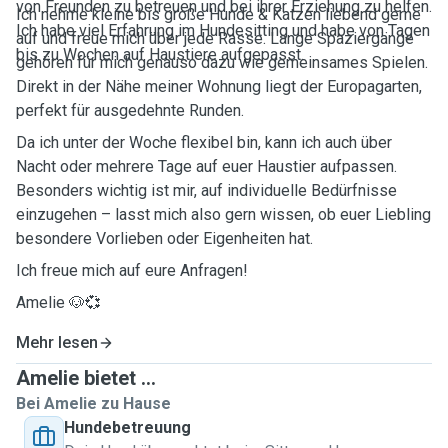
von Freunden zu betreuen und bei ihrer Erziehung zu helfen.
Ich nehme kleine bis große Hunde & Katzen liebend gerne
Ich habe viel Erfahrung im Hundesitting und habe von Tagen
auf und freue mich über jede Rasse. Lange Spaziergänge
bis zu Wochen auf Haustiere aufgepasst.
gehören für mich genauso dazu wie gemeinsames Spielen.
Direkt in der Nähe meiner Wohnung liegt der Europagarten,
perfekt für ausgedehnte Runden.
Da ich unter der Woche flexibel bin, kann ich auch über
Nacht oder mehrere Tage auf euer Haustier aufpassen.
Besonders wichtig ist mir, auf individuelle Bedürfnisse
einzugehen – lasst mich also gern wissen, ob euer Liebling
besondere Vorlieben oder Eigenheiten hat.
Ich freue mich auf eure Anfragen!
Amelie 🐶💞
Mehr lesen
Amelie bietet ...
Bei Amelie zu Hause
Hundebetreuung