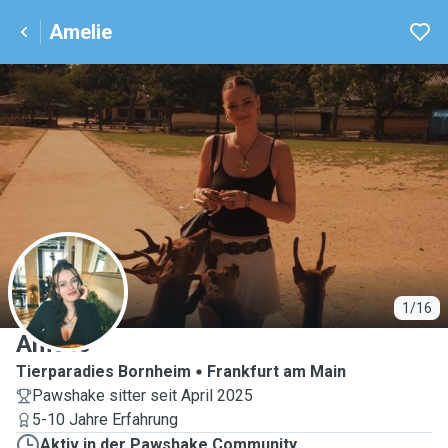
Amelie
A
1/16
Amelie
Tierparadies Bornheim
Frankfurt am Main
Pawshake sitter seit April 2025
5-10 Jahre Erfahrung
Aktiv in der Pawshake Community