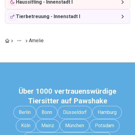
Haussitting
-
Innenstadt I
Tierbetreuung
-
Innenstadt I
Amelie
Über 1000 vertrauenswürdige
Tiersitter auf Pawshake
Berlin
Bonn
Düsseldorf
Hamburg
Köln
Mainz
München
Potsdam