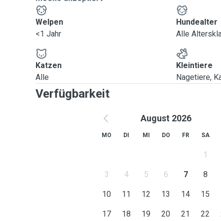
Welpen
Hundealter
<1 Jahr
Alle Altersk
Katzen
Kleintiere
Alle
Nagetiere, Ka
Verfügbarkeit
August 2026
MO
DI
MI
DO
FR
SA
1
3
4
5
6
7
8
10
11
12
13
14
15
17
18
19
20
21
22