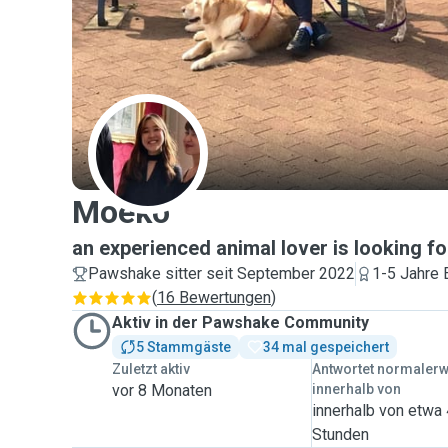
M
Moeko
an experienced animal lover is looking fo
Pawshake sitter seit September 2022
1-5 Jahre 
(
16 Bewertungen
)
Aktiv in der Pawshake Community
5 Stammgäste
34 mal gespeichert
Zuletzt aktiv
Antwortet normaler
vor 8 Monaten
innerhalb von
innerhalb von etwa
Stunden