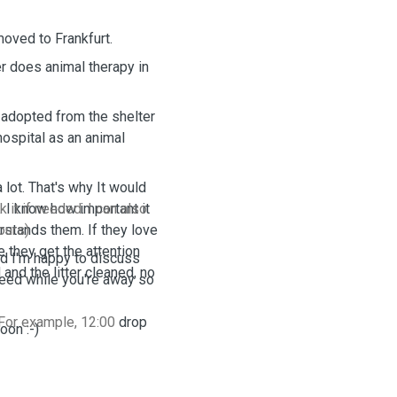
oved to Frankfurt.
r does animal therapy in
 adopted from the shelter
ospital as an animal
lot. That's why It would
. I know how important it
 it if needed. I can also
rstands them. If they love
ours)
 they get the attention
nd I'm happy to discuss
and the litter cleaned, no
need while you're away so
For example, 12:00
drop
oon :-)