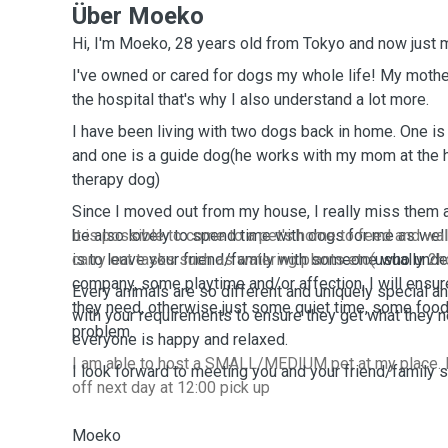
Über Moeko
Hi, I'm Moeko, 28 years old from Tokyo and now just m
I've owned or cared for dogs my whole life! My mothe
the hospital that's why I also understand a lot more.
I have been living with two dogs back in home. One is
and one is a guide dog(he works with my mom at the h
therapy dog)
Since I moved out from my house, I really miss them a 
be also lovely to spend time with dogs for me as well
it is possible to come to a pet's home to feed and walk
is to leave your friend/family with someone who unde
carry out tasks such as watering plants etc(
usually
2h
company, some playtime and/or affection, I will ensure
Every animals are so different and uniquely special a
they need, otherwise just some quiet time, some food 
with your requirements to ensure they get what they 
problem.
everyone is happy and relaxed.
I am able to host a SMALL/MEDIUM pet at my place. 
I look forward to meeting you and your friend/family s
off next day at 12:00 pick up
Moeko