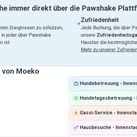
he immer direkt über die Pawshake Platt
Zufriedenheit
eten Ereignissen zu schützen,
Jede Buchung, die über Pa
e in jeder über Pawshake
unsere
Zufriedenheitsga
 ist.
Haustier die bestmögliche
Mehr zu unserer Zufrieden
e von Moeko
Hundebetreuung
-
Innens
Hundetagesbetreuung
-
Gassi-Service
-
Innenstad
Hausbesuche
-
Innenstad