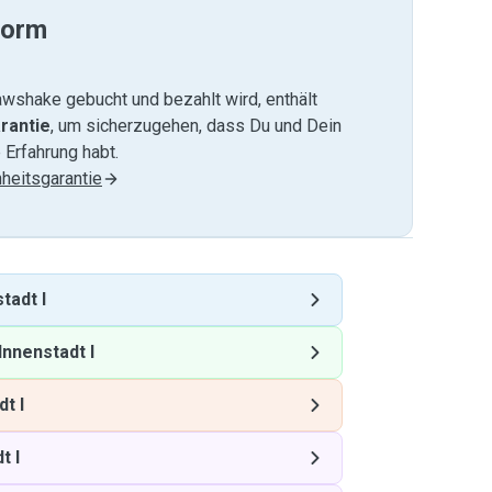
form
wshake gebucht und bezahlt wird, enthält
rantie
, um sicherzugehen, dass Du und Dein
 Erfahrung habt.
heitsgarantie
tadt I
Innenstadt I
t I
t I