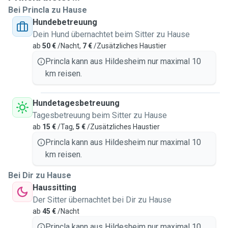
Bei Princla zu Hause
sind, sondern auch zur Entspannung beitragen. Ich arbeite
Hundebetreuung
ruhig und ohne Hektik, mit klaren Abläufen und voller
Dein Hund übernachtet beim Sitter zu Hause
Aufmerksamkeit für Ihren Hund. Vorgaben von Ihnen halte
ab
50 €
/Nacht,
7 €
/Zusätzliches Haustier
ich selbstverständlich ein.
Nach jedem Spaziergang erhalten Sie ein kurzes Update,
Princla kann aus Hildesheim nur maximal 10
damit Sie wissen, wie es gelaufen ist. Bei Bedarf kann ich
km reisen.
durch den Austausch mit einer Hundeschule zusätzliche
Impulse einbringen. Ein unverbindliches Kennenlernen ist
Hundetagesbetreuung
jederzeit möglich.
Tagesbetreuung beim Sitter zu Hause
Ich freue mich auf eine zuverlässige und vertrauensvolle
ab
15 €
/Tag,
5 €
/Zusätzliches Haustier
Zusammenarbeit.
Princla kann aus Hildesheim nur maximal 10
km reisen.
Bei Dir zu Hause
Haussitting
Der Sitter übernachtet bei Dir zu Hause
ab
45 €
/Nacht
Princla kann aus Hildesheim nur maximal 10