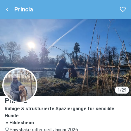
Princla
P
1/29
Princla
Ruhige & strukturierte Spaziergänge für sensible
Hunde
Hildesheim
Pawshake sitter seit Januar 2026