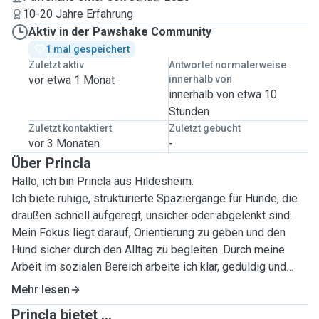
10-20 Jahre Erfahrung
Aktiv in der Pawshake Community
1 mal gespeichert
Zuletzt aktiv
Antwortet normalerweise
vor etwa 1 Monat
innerhalb von
innerhalb von etwa 10
Stunden
Zuletzt kontaktiert
Zuletzt gebucht
vor 3 Monaten
-
Über Princla
Hallo, ich bin Princla aus Hildesheim.
Ich biete ruhige, strukturierte Spaziergänge für Hunde, die
draußen schnell aufgeregt, unsicher oder abgelenkt sind.
Mein Fokus liegt darauf, Orientierung zu geben und den
Hund sicher durch den Alltag zu begleiten. Durch meine
Arbeit im sozialen Bereich arbeite ich klar, geduldig und
zuverlässig. Ich achte bewusst auf Körpersprache, sichere
Mehr lesen
Umgebungen und passe mich individuell an Ihren Hund an.
Princla bietet ...
Mir ist wichtig, dass Spaziergänge nicht nur Bewegung