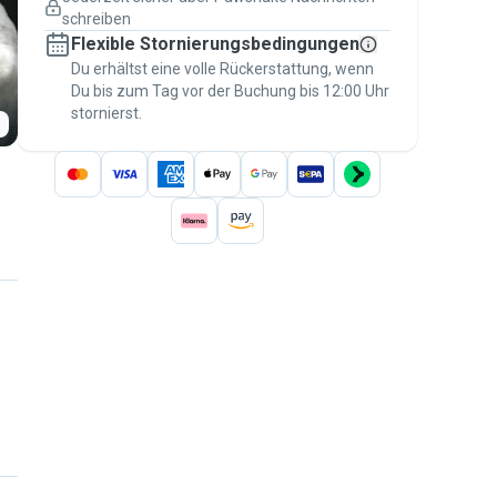
Versicherte Buchungen
schreiben
Erledige alles über Pawshake – von der
Flexible Stornierungsbedingungen
ersten Nachricht bis zur Bezahlung –, um
über die
Du erhältst eine volle Rückerstattung, wenn
Pawshake-Garantie
abgesichert zu
Du bis zum Tag vor der Buchung bis 12:00 Uhr
sein
stornierst.