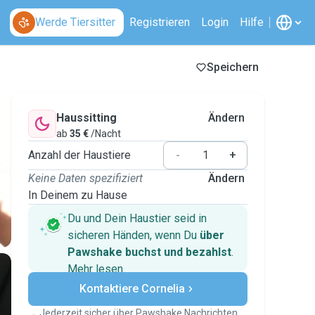
Werde Tiersitter
Registrieren
Login
Hilfe
Speichern
Haussitting
Ändern
ab
35 €
/Nacht
Anzahl der Haustiere
-
+
Keine Daten spezifiziert
Ändern
In Deinem zu Hause
Du und Dein Haustier seid in
sicheren Händen, wenn Du
über
Pawshake buchst und bezahlst
.
Mehr lesen
Sichere Zahlungen
Kontaktiere Cornelia
Unterstützung, falls sich Deine
Pläne ändern
Jederzeit sicher über Pawshake Nachrichten