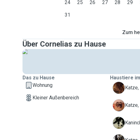
24
25
26
27
28
29
31
Zum heu
Über Cornelias zu Hause
Das zu Hause
Haustiere im
Wohnung
A
Katze,
Kleiner Außenbereich
B
Katze,
M
Kaninch