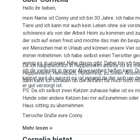
Hallo ihr lieben,
mein Name ist Conny und ich bin 30 Jahre. Ich habe 
Tiere und ich kann mir auch kein Leben ohne sie vorstel
schöneres als von der Arbeit Heim zu kommen und zu
der sich auf einen freut und möchte das man ihn bespa
wir Menschen mal in Urlaub und können unsere Vier o
immer mitnehmen. Ich habe selbst einen Tiersitter g
wenig es in unserer Nähe davon gibt. Daher bin ich hi
Da ich hauptberuflich in Heppenheim arbeite ist es mi
ich dir vielleicht in deiner Abwesenheit helfen kann. 
Heppenheim, Hemsbach, Hüttenfeld, zu Sitten. Ansons
kannst weil du weisst es ist jemand da der sich um 
dann kann ich schauen ob die Anfahrt für mich noch mö
er gut versorgt ist.
PS: Da ich selbst zwei Katzen zuhause habe ist es mir
Hunde oder andere Katzen bei mir aufzunehmen oder l
Haus sitting zu übernehmen.
Tierische Grüße eure Conny
Mehr lesen
Cornelia bietet ...