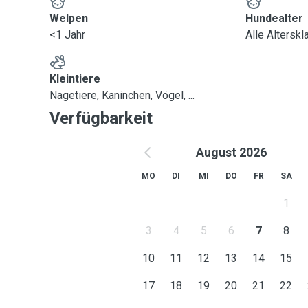
Welpen
Hundealter
<1 Jahr
Alle Altersk
Kleintiere
Nagetiere, Kaninchen, Vögel, ...
Verfügbarkeit
August 2026
MO
DI
MI
DO
FR
SA
1
3
4
5
6
7
8
10
11
12
13
14
15
17
18
19
20
21
22