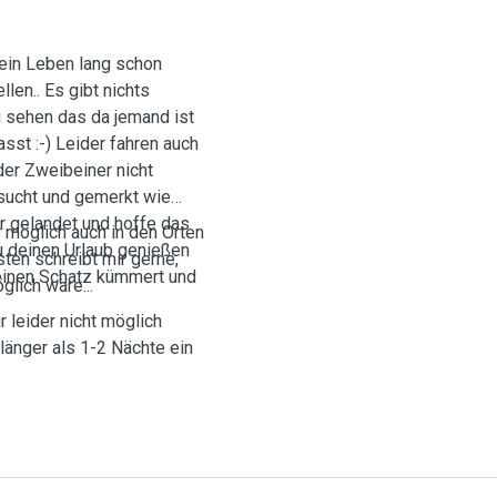
mein Leben lang schon
len.. Es gibt nichts
 sehen das da jemand ist
sst :-) Leider fahren auch
der Zweibeiner nicht
esucht und gemerkt wie
er gelandet und hoffe das
r möglich auch in den Orten
Du deinen Urlaub genießen
ten schreibt mir gerne,
deinen Schatz kümmert und
glich wäre...
 leider nicht möglich
änger als 1-2 Nächte ein