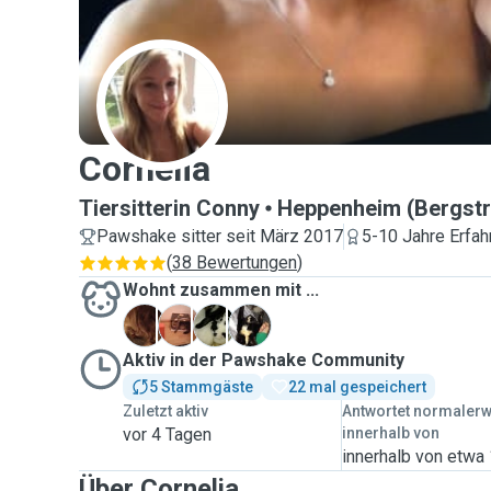
C
Cornelia
Tiersitterin Conny
Heppenheim (Bergstr
Pawshake sitter seit März 2017
5-10 Jahre Erfah
(
38 Bewertungen
)
Wohnt zusammen mit ...
A
B
M
M
Aktiv in der Pawshake Community
5 Stammgäste
22 mal gespeichert
Zuletzt aktiv
Antwortet normaler
vor 4 Tagen
innerhalb von
innerhalb von etwa
Über Cornelia