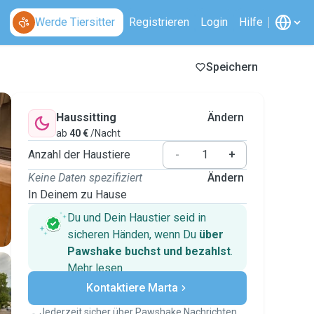
Werde Tiersitter
Registrieren
Login
Hilfe
Speichern
Haussitting
Ändern
ab
40 €
/Nacht
Anzahl der Haustiere
-
+
Keine Daten spezifiziert
Ändern
In Deinem zu Hause
Du und Dein Haustier seid in
sicheren Händen, wenn Du
über
Pawshake buchst und bezahlst
.
Mehr lesen
Sichere Zahlungen
Kontaktiere Marta
Unterstützung, falls sich Deine
Pläne ändern
Jederzeit sicher über Pawshake Nachrichten