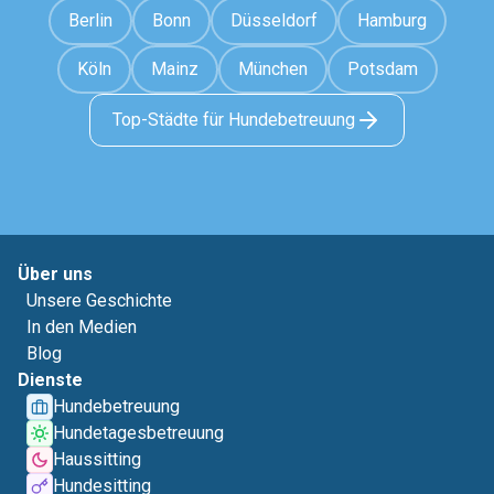
Berlin
Bonn
Düsseldorf
Hamburg
Köln
Mainz
München
Potsdam
Top-Städte für Hundebetreuung
Über uns
Unsere Geschichte
In den Medien
Blog
Dienste
Hundebetreuung
Hundetagesbetreuung
Haussitting
Hundesitting