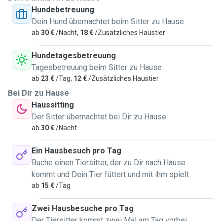
Hundebetreuung
jedes Tier sicher, entspannt und geliebt fühlt. Ich achte auf
Dein Hund übernachtet beim Sitter zu Hause
ihre individuellen Bedürfnisse, ob es um Fütterung, Pflege,
ab
30 €
/Nacht,
18 €
/Zusätzliches Haustier
Medikamente oder einfach nur um Gesellschaft geht.
Ich kümmere mich liebevoll um deinen Hund direkt bei dir
Hundetagesbetreuung
zu Hause. Ob Füttern, Gassi gehen, Spielen oder einfach
Tagesbetreuung beim Sitter zu Hause
Gesellschaft leisten, ich sorge dafür, dass dein Vierbeiner
ab
23 €
/Tag,
12 €
/Zusätzliches Haustier
sich wohl und sicher fühlt, solange du nicht da bist.
Bei Dir zu Hause
Obwohl meine Muttersprache Spanisch ist, habe ich ein B1-
Haussitting
Niveau in Deutsch und kann mich gut verständigen, um
Der Sitter übernachtet bei Dir zu Hause
Anweisungen der Besitzer sicher umzusetzen. Tiere
ab
30 €
/Nacht
spüren, wenn man sie mit Herz betreut – und genau das
biete ich an: Zuverlässigkeit, Zuneigung und eine ruhige,
Ein Hausbesuch pro Tag
liebevolle Art. Ich freue mich, viele neue tierische Freunde
Buche einen Tiersitter, der zu Dir nach Hause
kennenzulernen und für sie da zu sein.
kommt und Dein Tier füttert und mit ihm spielt
ab
15 €
/Tag
Zwei Hausbesuche pro Tag
Der Tiersitter kommt zwei Mal am Tag vorbei