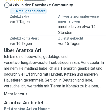
Aktiv in der Pawshake Community
4 mal gespeichert
Zuletzt aktiv
Antwortet normalerweise
vor 7 Tagen
innerhalb von
innerhalb von etwa 14
Stunden
Zuletzt kontaktiert
Zuletzt gebucht
vor 16 Tagen
vor 15 Tagen
Über Arantxa Ari
Ich bin eine liebevolle, geduldige und
verantwortungsbewusste Tierbetreuerin aus Venezuela. In
meinem Heimatland habe ich als Tierärztin gearbeitet und
dadurch viel Erfahrung mit Hunden, Katzen und anderen
Haustieren gesammelt. Seit ich in Deutschland lebe,
versuche ich, weiterhin mit Tieren in Kontakt zu bleiben,
weil sie ein wichtiger Teil meines Lebens sind. Ich liebe es,
Mehr lesen
mit ihnen zu spielen, spazieren zu gehen und ihnen die
Arantxa Ari bietet ...
Aufmerksamkeit zu geben, die sie brauchen, wenn ihre
Bei Arantxa Ari zu Hause
Besitzer nicht da sind. Mir ist es sehr wichtig, dass sich