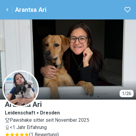
Arantxa Ari
A
1/26
Arantxa Ari
Leidenschaft
Dresden
Pawshake sitter seit November 2025
<1 Jahr Erfahrung
(
1 Bewertung
)