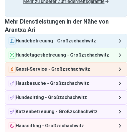
Mehr zu unserer Zufriedenheitsgarantie
Mehr Dienstleistungen in der Nähe von
Arantxa Ari
Hundebetreuung
-
Großzschachwitz
Hundetagesbetreuung
-
Großzschachwitz
Gassi-Service
-
Großzschachwitz
Hausbesuche
-
Großzschachwitz
Hundesitting
-
Großzschachwitz
Katzenbetreuung
-
Großzschachwitz
Haussitting
-
Großzschachwitz