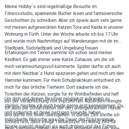
Meine Hobby´s sind regelmäßige Besuche im
Fitnessstudio, spannende Bücher lesen und fantasiereiche
Geschichten zu schreiben. Aber ich spiele auch sehr gerne
mit meinen aufgeweckten Katzen Tora und Kaida in unserer
Wohnung in Fürth. Unter der Woche arbeite ich bis 17 Uhr
und würde mich Nachmittags auf Wanderungen mit dir im
Stadtpark, Südstadtpark und Umgebung freuen.
Erfahrungen mit Tieren sammle ich schon seid meiner
Kindheit. Es gab immer eine Katze Zuhause, um die ich
mich verantwortungsvoll kümmerte. Später durfte ich auch
mit dem Nachbar´s Hund spazieren gehen und mich um den
Hamster kümmern. Für mein Schulpraktikum entschied ich
mich für das örtliche Tierheim. Dort säuberte ich die
Toiletten der Katzen, sorgte für ihr Wohlbefinden und half
Um dich und deinen Besitzer möglichst zufrieden zu
bei der Verabreichung von Impfstoffen. Außerdem reinigte
stellen, möchte ich euch beide gerne erst kennenlernen. Du,
ich auch die Schlafstätten der dort untergebrachten Hunde
und sicherlich all deine pelzigen Freunde, haben
und durfte mit ihnen Gassigehen. In dieser Zeit stellte ich
individuelle Wünsche was die Dauer der Spaziergänge,
schnell fest, dass einige Tierbesitzer oft wenig Zeit für
Spiele sowohl draußen als auch drinnen und das Füttern
ihren Vierbeiner haben und diesen abgeben müssen, eine