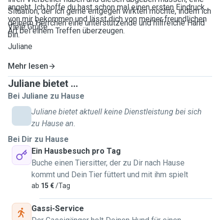
angeht. Ich hoffe du hast schon mal einen ersten Eindruck
Situation, der ich gerne entgegen wirkten möchte, indem ich
von mir bekommen und lässt dich von meiner freundlichen
deinem Herrchen eine unterstützende und hilfreiche Hand
Viele Grüße
Art bei einem Treffen überzeugen.
bin.
Juliane
Mehr lesen
Juliane bietet ...
Bei Juliane zu Hause
Juliane bietet aktuell keine Dienstleistung bei sich
zu Hause an.
Bei Dir zu Hause
Ein Hausbesuch pro Tag
Buche einen Tiersitter, der zu Dir nach Hause
kommt und Dein Tier füttert und mit ihm spielt
ab
15 €
/Tag
Gassi-Service