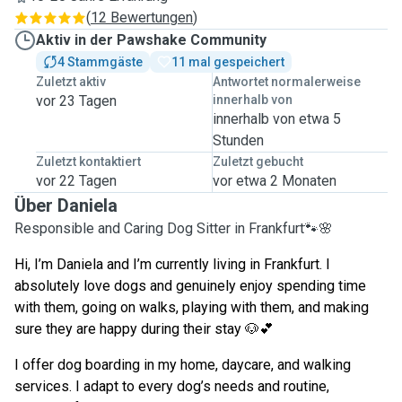
(
12 Bewertungen
)
Aktiv in der Pawshake Community
4 Stammgäste
11 mal gespeichert
Zuletzt aktiv
Antwortet normalerweise
vor 23 Tagen
innerhalb von
innerhalb von etwa 5
Stunden
Zuletzt kontaktiert
Zuletzt gebucht
vor 22 Tagen
vor etwa 2 Monaten
Über Daniela
Responsible and Caring Dog Sitter in Frankfurt🐾🌸
Hi, I’m Daniela and I’m currently living in Frankfurt. I
absolutely love dogs and genuinely enjoy spending time
with them, going on walks, playing with them, and making
sure they are happy during their stay 🐶💕
I offer dog boarding in my home, daycare, and walking
services. I adapt to every dog’s needs and routine,