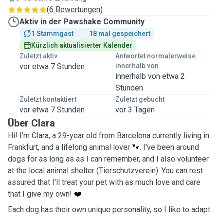
(
6 Bewertungen
)
Aktiv in der Pawshake Community
1 Stammgast
18 mal gespeichert
Kürzlich aktualisierter Kalender
Zuletzt aktiv
Antwortet normalerweise
vor etwa 7 Stunden
innerhalb von
innerhalb von etwa 2
Stunden
Zuletzt kontaktiert
Zuletzt gebucht
vor etwa 7 Stunden
vor 3 Tagen
Über Clara
Hi! I'm Clara, a 29-year old from Barcelona currently living in
Frankfurt, and a lifelong animal lover
🐾
. I've been around
dogs for as long as as I can remember, and I also volunteer
at the local animal shelter (Tierschutzverein).
You can rest
assured that I'll treat your pet with as much love and care
that I give my own!
❤️
Each dog has their own unique personality, so I like to adapt