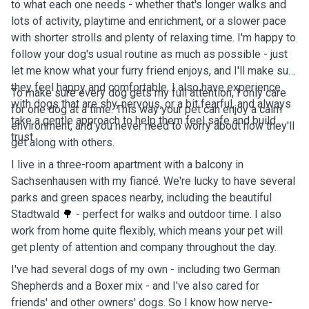
to what each one needs - whether that's longer walks and
lots of activity, playtime and enrichment, or a slower pace
with shorter strolls and plenty of relaxing time. I'm happy to
follow your dog's usual routine as much as possible - just
let me know what your furry friend enjoys, and I'll make sure
they feel happy and comfortable. I also have experience
To make sure every dog gets my full attention, I only care
with dogs that are shy, nervous, or a bit fearful, and always
for one dog at a time. This way your pet can enjoy a calm
take a gentle approach to help them feel safe and build
environment, and you never need to worry about how they'll
trust.
get along with others.
I live in a three-room apartment with a balcony in
Sachsenhausen with my fiancé. We're lucky to have several
parks and green spaces nearby, including the beautiful
Stadtwald
🌳
- perfect for walks and outdoor time. I also
work from home quite flexibly, which means your pet will
get plenty of attention and company throughout the day.
I've had several dogs of my own - including two German
Shepherds and a Boxer mix - and I've also cared for
friends' and other owners' dogs. So I know how nerve-