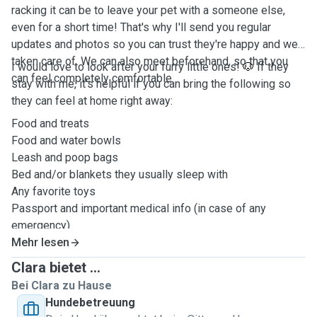
racking it can be to leave your pet with a someone else,
even for a short time! That's why I'll send you regular
updates and photos so you can trust they're happy and well
taken care of. We can also meet beforehand, so that you
I would love to look after your furry little ones!
🐶
If they
can feel completely comfortable.
stay with me, it's helpful if you can bring the following so
they can feel at home right away:
Food and treats
Food and water bowls
Leash and poop bags
Bed and/or blankets they usually sleep with
Any favorite toys
Passport and important medical info (in case of any
emergency)
Mehr lesen
Clara bietet ...
Bei Clara zu Hause
Hundebetreuung