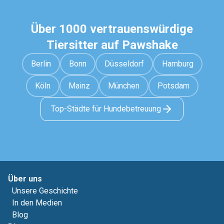
Über 1000 vertrauenswürdige
Tiersitter auf Pawshake
Berlin
Bonn
Düsseldorf
Hamburg
Köln
Mainz
München
Potsdam
Top-Städte für Hundebetreuung
Über uns
Unsere Geschichte
In den Medien
Blog