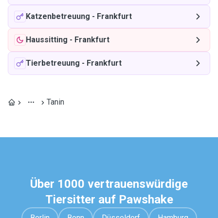
Katzenbetreuung
-
Frankfurt
Haussitting
-
Frankfurt
Tierbetreuung
-
Frankfurt
Tanin
Über 1000 vertrauenswürdige
Tiersitter auf Pawshake
Berlin
Bonn
Düsseldorf
Hamburg