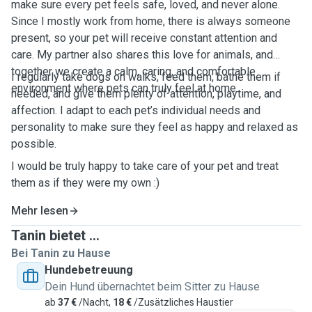
make sure every pet feels safe, loved, and never alone.
Since I mostly work from home, there is always someone
present, so your pet will receive constant attention and
care. My partner also shares this love for animals, and
together we create a calm, caring, and comfortable
I regularly take dogs on walks, feed them, bathe them if
environment where pets can truly feel at home.
needed, and give them plenty of attention, playtime, and
affection. I adapt to each pet’s individual needs and
personality to make sure they feel as happy and relaxed as
possible.
I would be truly happy to take care of your pet and treat
them as if they were my own :)
Mehr lesen
Tanin bietet ...
Bei Tanin zu Hause
Hundebetreuung
Dein Hund übernachtet beim Sitter zu Hause
ab
37 €
/Nacht,
18 €
/Zusätzliches Haustier