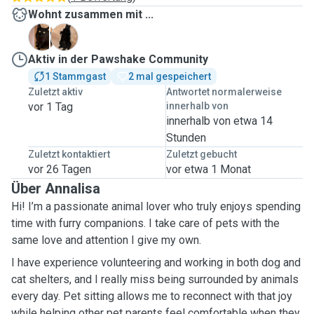
Wohnt zusammen mit ...
C
N
Aktiv in der Pawshake Community
1 Stammgast
2 mal gespeichert
Zuletzt aktiv
Antwortet normalerweise
vor 1 Tag
innerhalb von
innerhalb von etwa 14
Stunden
Zuletzt kontaktiert
Zuletzt gebucht
vor 26 Tagen
vor etwa 1 Monat
Über Annalisa
Hi! I’m a passionate animal lover who truly enjoys spending
time with furry companions. I take care of pets with the
same love and attention I give my own.
I have experience volunteering and working in both dog and
cat shelters, and I really miss being surrounded by animals
every day. Pet sitting allows me to reconnect with that joy
while helping other pet parents feel comfortable when they