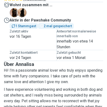
Wohnt zusammen mit ...
C
N
Aktiv in der Pawshake Community
1 Stammgast
2 mal gespeichert
Zuletzt aktiv
Antwortet normalerweise
vor 16 Tagen
innerhalb von
innerhalb von etwa 14
Stunden
Zuletzt kontaktiert
Zuletzt gebucht
vor 24 Tagen
vor etwa 1 Monat
Über Annalisa
Hi! I’m a passionate animal lover who truly enjoys spending
time with furry companions. I take care of pets with the
same love and attention I give my own.
I have experience volunteering and working in both dog and
cat shelters, and I really miss being surrounded by animals
every day. Pet sitting allows me to reconnect with that joy
while helping other pet parents feel comfortable when they