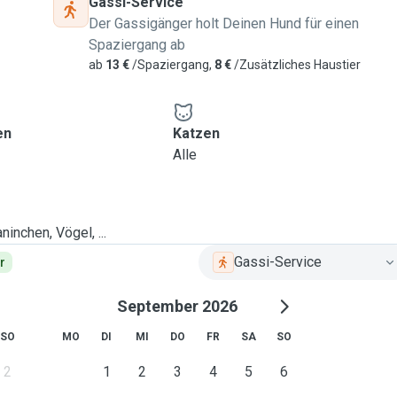
Gassi-Service
Der Gassigänger holt Deinen Hund für einen
Spaziergang ab
ab
13 €
/Spaziergang,
8 €
/Zusätzliches Haustier
en
Katzen
Alle
ninchen, Vögel, ...
Gassi-Service
r
September 2026
SO
MO
DI
MI
DO
FR
SA
SO
2
1
2
3
4
5
6