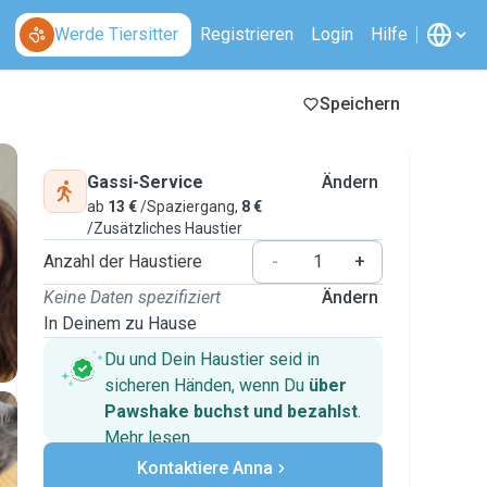
Werde Tiersitter
Registrieren
Login
Hilfe
Speichern
Gassi-Service
Ändern
ab
13 €
/Spaziergang,
8 €
/Zusätzliches Haustier
Anzahl der Haustiere
-
+
Keine Daten spezifiziert
Ändern
In Deinem zu Hause
Du und Dein Haustier seid in
sicheren Händen, wenn Du
über
Pawshake buchst und bezahlst
.
Mehr lesen
Sichere Zahlungen
Kontaktiere Anna
Unterstützung, falls sich Deine