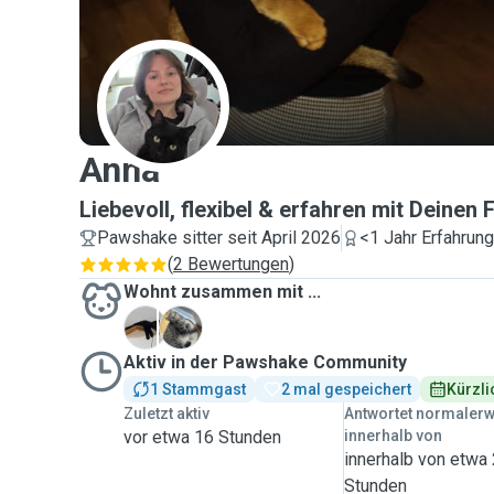
A
Anna
Liebevoll, flexibel & erfahren mit Deinen 
Pawshake sitter seit April 2026
<1 Jahr Erfahrung
(
2 Bewertungen
)
Wohnt zusammen mit ...
M
S
Aktiv in der Pawshake Community
1 Stammgast
2 mal gespeichert
Kürzli
Zuletzt aktiv
Antwortet normaler
vor etwa 16 Stunden
innerhalb von
innerhalb von etwa
Stunden