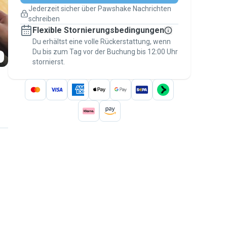
Pläne ändern
Jederzeit sicher über Pawshake Nachrichten
Versicherte Buchungen
schreiben
Erledige alles über Pawshake – von der
Flexible Stornierungsbedingungen
ersten Nachricht bis zur Bezahlung –, um
über die
Du erhältst eine volle Rückerstattung, wenn
Pawshake-Garantie
abgesichert zu
Du bis zum Tag vor der Buchung bis 12:00 Uhr
sein
stornierst.