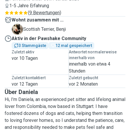
1-5 Jahre Erfahrung
(
9 Bewertungen
)
Wohnt zusammen mit ...
B
Scottish Terrier, Benji
Aktiv in der Pawshake Community
3 Stammgäste
12 mal gespeichert
Zuletzt aktiv
Antwortet normalerweise
vor 10 Tagen
innerhalb von
innerhalb von etwa 4
Stunden
Zuletzt kontaktiert
Zuletzt gebucht
vor 12 Tagen
vor 2 Monaten
Über Daniela
Hi, I’m Daniela, an experienced pet sitter and lifelong animal
lover from Colombia, now based in Stuttgart. I have
fostered dozens of dogs and cats, helping them transition
to loving forever homes, so I understand the patience, care,
and responsibility needed to make pets feel safe and