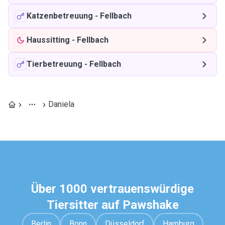
Katzenbetreuung
-
Fellbach
Haussitting
-
Fellbach
Tierbetreuung
-
Fellbach
Daniela
Über 1000 vertrauenswürdige
Tiersitter auf Pawshake
Berlin
Bonn
Düsseldorf
Hamburg