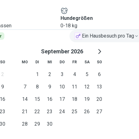
in / Entspannen zuhause.
or der Haustür (Nähe
r spielen kann. In der
Hundegrößen
ft. Er ist ein sehr lieber
lassen
0-18 kg
deren Hunden gut zurecht
Ein Hausbesuch pro Tag
r
 Couch, auf denen es sich
September 2026
dere Verhaltensweisen,
htigen gilt, oder welche
SO
MO
DI
MI
DO
FR
SA
SO
2
1
2
3
4
5
6
9
7
8
9
10
11
12
13
16
14
15
16
17
18
19
20
23
21
22
23
24
25
26
27
30
28
29
30