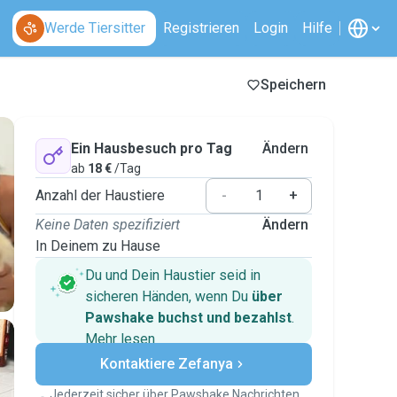
Werde Tiersitter
Registrieren
Login
Hilfe
Speichern
Ein Hausbesuch pro Tag
Ändern
ab
18 €
/Tag
Anzahl der Haustiere
-
+
Keine Daten spezifiziert
Ändern
In Deinem zu Hause
Du und Dein Haustier seid in
sicheren Händen, wenn Du
über
Pawshake buchst und bezahlst
.
Mehr lesen
Sichere Zahlungen
Kontaktiere Zefanya
Unterstützung, falls sich Deine
Pläne ändern
Jederzeit sicher über Pawshake Nachrichten