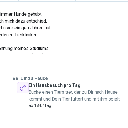
ie immer Hunde gehabt.
ich mich dazu entschied,
tin vor einigen Jahren auf
edenen Tierkliniken
rkennung meines Studiums
treue zusammen mit meinem
auf Bali adoptiert und vor
tional Association of
Bei Dir zu Hause
r das Verhalten von Tieren,
Ein Hausbesuch pro Tag
Buche einen Tiersitter, der zu Dir nach Hause
 ob Kuscheln, Trainieren
kommt und Dein Tier füttert und mit ihm spielt
mit ihnen zu verbringen.
ab
18 €
/Tag
dabei gerne an die
hen Aktivitäten zählen
ie Futtersuche und