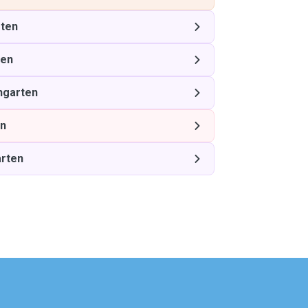
ten
ten
ngarten
en
rten