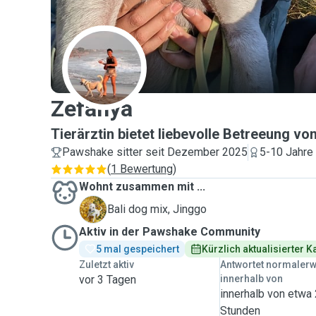
Z
Zefanya
Tierärztin bietet liebevolle Betreeung vo
Pawshake sitter seit Dezember 2025
5-10 Jahre
(
1 Bewertung
)
Wohnt zusammen mit ...
J
Bali dog mix, Jinggo
Aktiv in der Pawshake Community
5 mal gespeichert
Kürzlich aktualisierter 
Zuletzt aktiv
Antwortet normaler
vor 3 Tagen
innerhalb von
innerhalb von etwa
Stunden