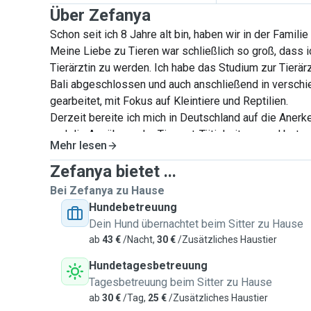
Über Zefanya
Schon seit ich 8 Jahre alt bin, haben wir in der Famil
Meine Liebe zu Tieren war schließlich so groß, dass 
Tierärztin zu werden. Ich habe das Studium zur Tierärz
Bali abgeschlossen und auch anschließend in verschi
gearbeitet, mit Fokus auf Kleintiere und Reptilien.
Derzeit bereite ich mich in Deutschland auf die Ane
und die Ausübung der Tierarzt-Tätigkeit vor, und be
Mehr lesen
Ehemann meinen Hund Jinggo, den ich aus einer Klinik 
kurzem nach Deutschland gebracht habe.
Zefanya bietet ...
Parallel arbeite ich bei der IAABC Foundation (Interna
Bei Zefanya zu Hause
Animal Behavior Consultants), daher lerne ich viel übe
Hundebetreuung
ein Thema, das mich sehr interessiert.
Dein Hund übernachtet beim Sitter zu Hause
Hunde und Katzen machen mich einfach glücklich, egal
ab
43 €
/Nacht,
30 €
/Zusätzliches Haustier
oder Behandeln, und ich freue mich immer darauf, Zeit 
Hundetagesbetreuung
Ihr Tier gehört bei mir mit zur Familie.
Ich passe mich 
Tagesbetreuung beim Sitter zu Hause
Gewohnheiten und Bedürfnisse der Tiere an. Zu möglic
ab
30 €
/Tag,
25 €
/Zusätzliches Haustier
Bewegung / Auslauf im Freien, "Enrichment" Spiele w