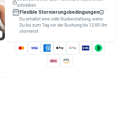
Versicherte Buchungen
schreiben
Erledige alles über Pawshake – von der
Flexible Stornierungsbedingungen
ersten Nachricht bis zur Bezahlung –, um
über die
Du erhältst eine volle Rückerstattung, wenn
Pawshake-Garantie
abgesichert zu
Du bis zum Tag vor der Buchung bis 12:00 Uhr
sein
stornierst.