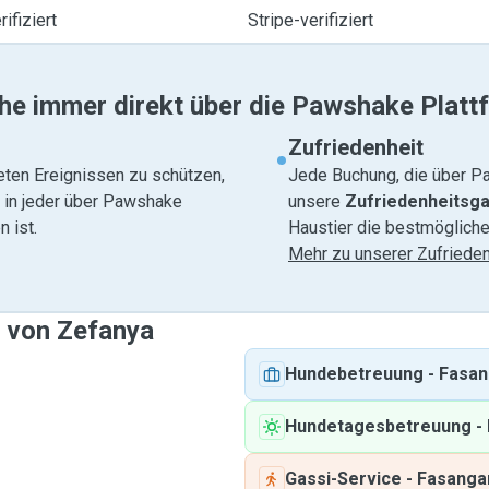
ifiziert
Stripe-verifiziert
he immer direkt über die Pawshake Platt
Zufriedenheit
eten Ereignissen zu schützen,
Jede Buchung, die über Pa
e in jeder über Pawshake
unsere
Zufriedenheitsga
 ist.
Haustier die bestmögliche
Mehr zu unserer Zufrieden
e von Zefanya
Hundebetreuung
-
Fasan
Hundetagesbetreuung
-
Gassi-Service
-
Fasanga