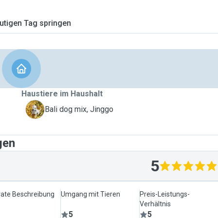
tigen Tag springen
Haustiere im Haushalt
J
Bali dog mix, Jinggo
gen
5
ate Beschreibung
Umgang mit Tieren
Preis-Leistungs-
Verhältnis
5
5