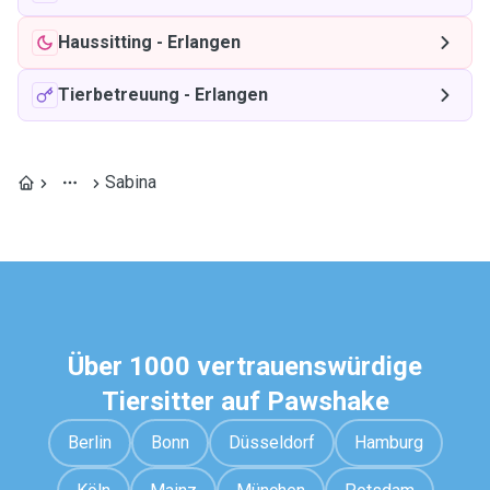
Haussitting
-
Erlangen
Tierbetreuung
-
Erlangen
Sabina
Über 1000 vertrauenswürdige
Tiersitter auf Pawshake
Berlin
Bonn
Düsseldorf
Hamburg