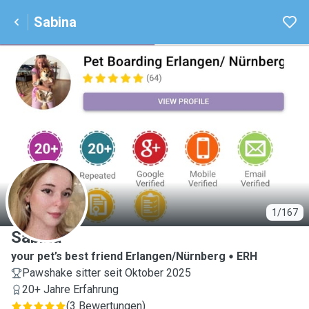
Sabina
S
1/167
Sabina
your pet’s best friend Erlangen/Nürnberg
ERH
Pawshake sitter seit Oktober 2025
20+ Jahre Erfahrung
(
3 Bewertungen
)