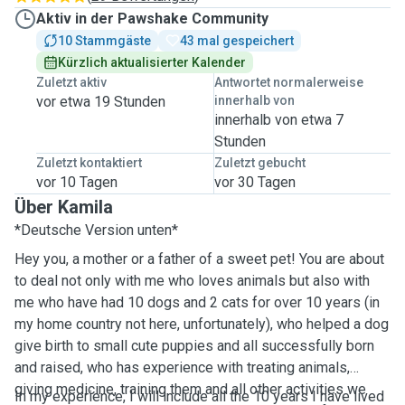
Aktiv in der Pawshake Community
10 Stammgäste
43 mal gespeichert
Kürzlich aktualisierter Kalender
Zuletzt aktiv
Antwortet normalerweise
vor etwa 19 Stunden
innerhalb von
innerhalb von etwa 7
Stunden
Zuletzt kontaktiert
Zuletzt gebucht
vor 10 Tagen
vor 30 Tagen
Über Kamila
*Deutsche Version unten*
Hey you, a mother or a father of a sweet pet! You are about
to deal not only with me who loves animals but also with
me who have had 10 dogs and 2 cats for over 10 years (in
my home country not here, unfortunately), who helped a dog
give birth to small cute puppies and all successfully born
and raised, who has experience with treating animals,
giving medicine, training them and all other activities we
In my experience, I will include all the 10 years I have lived