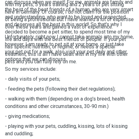
can discuss when we meet! For me, animals are family and
with my pets, 5 years training and 2 years of pet sitting
the best of the best friends of a human, who are very smart
here in Germany. Of course, I do not claim for the position
and understanding, who want to be loved and respected
of being a professional but I have learned a lot of expertise
and deserves all the best in this world! So that's why I
over these years and gained a vast of experience.
decided to become a pet sitter, to spend most time of my
Unfortunately, right now I cannot take animals into my home,
life and days with the best friends of people. If your pet
however, I am ready to pet sit at your home, or just take
has specific nutrition, or regime, or needs a special
your pet out for a walk, also visit your pet daily and other
treatment, this is all I have dealt with in my life with other
options that we can discuss.
pets and you can fully rely on me.
So my services include:
- daily visits of your pets;
- feeding the pets (following their diet regulations);
- walking with them (depending on a dog's breed, health
conditions and other circumstances, 30-90 min.)
- giving medications;
- playing with your pets, cuddling, kissing, lots of kissing
and cuddling;