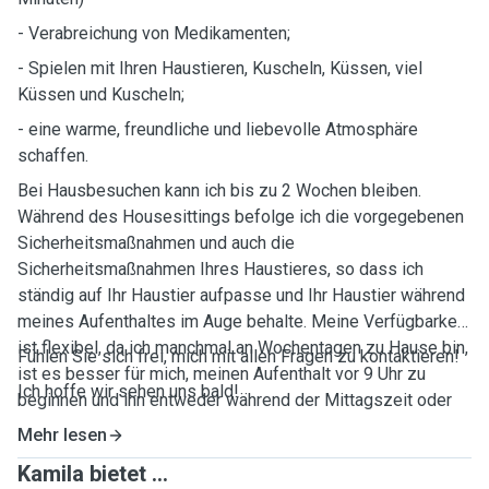
- Verabreichung von Medikamenten;
- Spielen mit Ihren Haustieren, Kuscheln, Küssen, viel
Küssen und Kuscheln;
- eine warme, freundliche und liebevolle Atmosphäre
schaffen.
Bei Hausbesuchen kann ich bis zu 2 Wochen bleiben.
Während des Housesittings befolge ich die vorgegebenen
Sicherheitsmaßnahmen und auch die
Sicherheitsmaßnahmen Ihres Haustieres, so dass ich
ständig auf Ihr Haustier aufpasse und Ihr Haustier während
meines Aufenthaltes im Auge behalte. Meine Verfügbarkeit
ist flexibel, da ich manchmal an Wochentagen zu Hause bin,
Fühlen Sie sich frei, mich mit allen Fragen zu kontaktieren!
ist es besser für mich, meinen Aufenthalt vor 9 Uhr zu
Ich hoffe wir sehen uns bald!
beginnen und ihn entweder während der Mittagszeit oder
am Abend zu beenden.
Mehr lesen
Kamila bietet ...