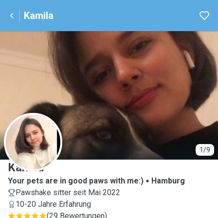
Kamila
K
1/9
Kamila
Your pets are in good paws with me:)
Hamburg
Pawshake sitter seit Mai 2022
10-20 Jahre Erfahrung
(
29 Bewertungen
)