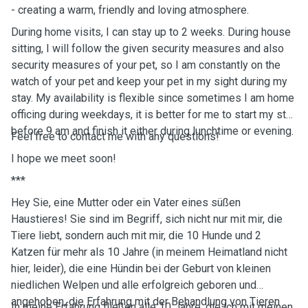
- creating a warm, friendly and loving atmosphere.
During home visits, I can stay up to 2 weeks. During house
sitting, I will follow the given security measures and also
security measures of your pet, so I am constantly on the
watch of your pet and keep your pet in my sight during my
stay. My availability is flexible since sometimes I am home
officing during weekdays, it is better for me to start my stay
before 9 am and finish it either during lunchtime or evening.
Feel free to contact me with any questions!
I hope we meet soon!
***
Hey Sie, eine Mutter oder ein Vater eines süßen
Haustieres! Sie sind im Begriff, sich nicht nur mit mir, die
Tiere liebt, sondern auch mit mir, die 10 Hunde und 2
Katzen für mehr als 10 Jahre (in meinem Heimatland nicht
hier, leider), die eine Hündin bei der Geburt von kleinen
niedlichen Welpen und alle erfolgreich geboren und
angehoben, die Erfahrung mit der Behandlung von Tieren
In meine Erfahrung fließen alle 10 Jahre, die ich mit meinen