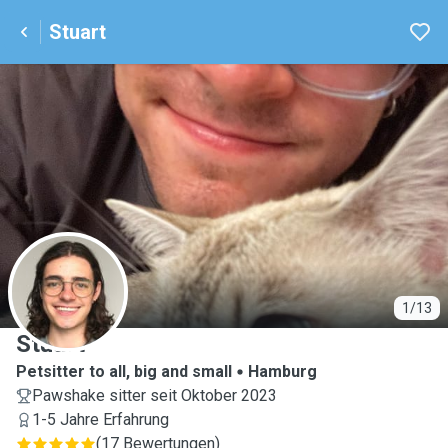
Stuart
S
1/13
Stuart
Petsitter to all, big and small
Hamburg
Pawshake sitter seit Oktober 2023
1-5 Jahre Erfahrung
(
17 Bewertungen
)