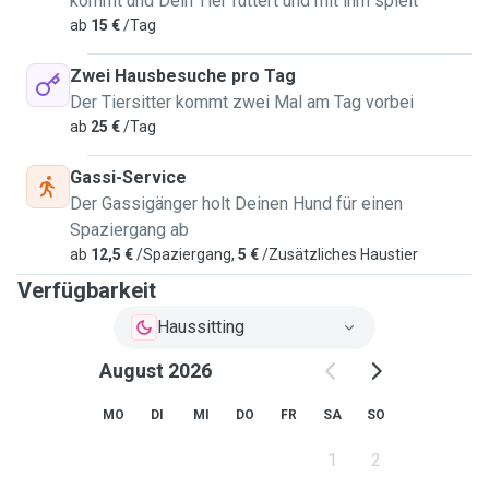
kommt und Dein Tier füttert und mit ihm spielt
ab
15 €
/Tag
Zwei Hausbesuche pro Tag
Der Tiersitter kommt zwei Mal am Tag vorbei
ab
25 €
/Tag
Gassi-Service
Der Gassigänger holt Deinen Hund für einen
Spaziergang ab
ab
12,5 €
/Spaziergang,
5 €
/Zusätzliches Haustier
Verfügbarkeit
Haussitting
August 2026
MO
DI
MI
DO
FR
SA
SO
1
2