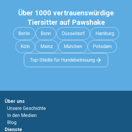
Über 1000 vertrauenswürdige
Tiersitter auf Pawshake
Berlin
Bonn
Düsseldorf
Hamburg
Köln
Mainz
München
Potsdam
Top-Städte für Hundebetreuung
Über uns
Unsere Geschichte
In den Medien
Blog
Dienste