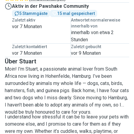
Aktiv in der Pawshake Community
5 Stammgäste
15 mal gespeichert
Zuletzt aktiv
Antwortet normalerweise
vor 7 Monaten
innerhalb von
innerhalb von etwa 2
Stunden
Zuletzt kontaktiert
Zuletzt gebucht
vor 7 Monaten
vor 9 Monaten
Über Stuart
Moin! I’m Stuart, a passionate animal lover from South
Africa now living in Hohenfelde, Hamburg. I’ve been
surrounded by animals my whole life — dogs, cats, birds,
hamsters, fish, and guinea pigs. Back home, I have four cats
and two dogs who I miss dearly. Since moving to Hamburg,
I haven’t been able to adopt any animals of my own, so I
would be truly honoured to care for yours.
I understand how stressful it can be to leave your pets with
someone else, and I promise to care for them as if they
were my own. Whether it’s cuddles, walks, playtime, or