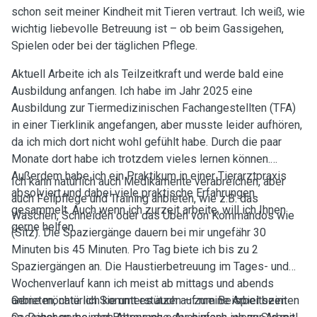
schon seit meiner Kindheit mit Tieren vertraut. Ich weiß, wie
wichtig liebevolle Betreuung ist – ob beim Gassigehen,
Spielen oder bei der täglichen Pflege.
Aktuell Arbeite ich als Teilzeitkraft und werde bald eine
Ausbildung anfangen. Ich habe im Jahr 2025 eine
Ausbildung zur Tiermedizinischen Fachangestellten (TFA)
in einer Tierklinik angefangen, aber musste leider aufhören,
da ich mich dort nicht wohl gefühlt habe. Durch die paar
Monate dort habe ich trotzdem vieles lernen können.
Außerdem habe ich ein Praktikum in einer Tierarztpraxis
Ich kann natürlich auch Medikamente verabreichen, aber
absolviert und dabei viele praktische Erfahrungen
auch Fellpflege und Training anbieten, wie z.B. das
gesammelt. Auch wenn ich zurzeit arbeite, will ich Ihnen
Waschen, Schneiden oder das Üben von Kommandos wie
gerne helfen.
(Sitz). Die Spaziergänge dauern bei mir ungefähr 30
Minuten bis 45 Minuten. Pro Tag biete ich bis zu 2
Spaziergängen an. Die Haustierbetreuung im Tages- und
Wochenverlauf kann ich meist ab mittags und abends
anbieten, natürlich kommt es auch auf meine Arbeitszeiten
Gerne möchte ich Sie unterstützen – zum Beispiel beim