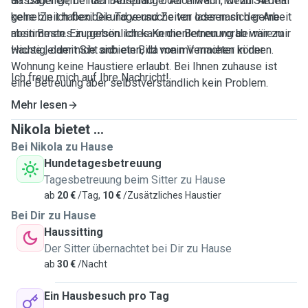
an. Daher gerne nach Absprache. Auch wenn ich zur Arbeit
Gassigehen, bei der Betreuung oder einfach, wenn Sie mal
gehe bin ich flexibel und versuche vor oder nach der Arbeit
keine Zeit haben. Die Tage und Zeiten lassen sich gerne
mein Bestes zu geben. Ich kann die Betreuung bei mir zu
abstimmen. Ein persönliches Kennenlernen vorab wäre mir
Hause leider nicht anbieten, da mein Vermieter in der
wichtig, damit Sie sich ein Bild von mir machen können.
Wohnung keine Haustiere erlaubt. Bei Ihnen zuhause ist
Ich freue mich auf Ihre Nachricht!
eine Betreuung aber selbstverständlich kein Problem.
Mehr lesen
Nikola bietet ...
Bei Nikola zu Hause
Hundetagesbetreuung
Tagesbetreuung beim Sitter zu Hause
ab
20 €
/Tag,
10 €
/Zusätzliches Haustier
Bei Dir zu Hause
Haussitting
Der Sitter übernachtet bei Dir zu Hause
ab
30 €
/Nacht
Ein Hausbesuch pro Tag