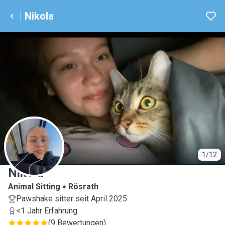
Nikola
N
1/12
Nikola
Animal Sitting
Rösrath
Pawshake sitter seit April 2025
<1 Jahr Erfahrung
(
9 Bewertungen
)