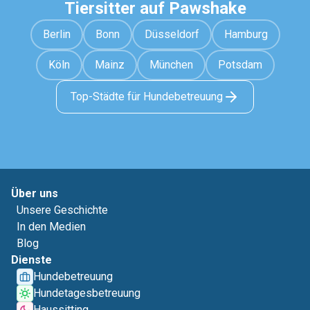
Tiersitter auf Pawshake
Berlin
Bonn
Düsseldorf
Hamburg
Köln
Mainz
München
Potsdam
Top-Städte für Hundebetreuung
Über uns
Unsere Geschichte
In den Medien
Blog
Dienste
Hundebetreuung
Hundetagesbetreuung
Haussitting