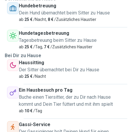
Hundebetreuung
Homeoffice - dadurch bin ich zeitlich ziemlich flexibel und
Dein Hund übernachtet beim Sitter zu Hause
oft zu Hause. In der Vergangenheit habe ich außerdem ab
ab
25 €
/Nacht,
8 €
/Zusätzliches Haustier
und zu den Hund (Windhund) einer Freundin betreut: Gassi
gehen, füttern, beschäftigen und einfach Gesellschaft
Hundetagesbetreuung
leisten.
Tagesbetreuung beim Sitter zu Hause
ab
25 €
/Tag,
7 €
/Zusätzliches Haustier
Ich bin gerne draußen in der Natur und unternehme am
Bei Dir zu Hause
liebsten längere Spaziergänge (meist 1–2 Stunden, je nach
Haussitting
Bedarf und Energielevel des Hundes).
Der Sitter übernachtet bei Dir zu Hause
Ich liebe die Natur und bin gern draußen. Früher war ich mit
ab
25 €
/Nacht
meinem Hund auch oft mit dem Fahrrad unterwegs - frische
Luft und Bewegung tun mir einfach gut. 🐕🚲
Ein Hausbesuch pro Tag
Buche einen Tiersitter, der zu Dir nach Hause
Ich wohne in Bernsdorf, nahe am Technopark/Campus in
kommt und Dein Tier füttert und mit ihm spielt
Chemnitz. Direkt hier gibt es schöne grüne Bereiche und ich
ab
10 €
/Tag
kenne außerdem mehrere ruhige Strecken, wo dein Hund
viel schnüffeln kann und je nach Ort auch mal mehr Platz
Gassi-Service
zum Laufen hat. Ich finde, lange Spaziergänge sind sehr
Der Gassigänger holt Deinen Hund für einen