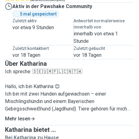
Aktiv in der Pawshake Community
5 mal gespeichert
Zuletzt aktiv
Antwortet normalerweise
vor etwa 9 Stunden
innerhalb von
innerhalb von etwa 1
Stunde
Zuletzt kontaktiert
Zuletzt gebucht
vor 18 Tagen
vor 18 Tagen
Über Katharina
Ich spreche: 🇩🇪🇺🇲🇵🇱🇨🇳🇹🇼
Hallo, ich bin Katharina 😊
Ich bin mit zwei Hunden aufgewachsen – einer
Mischlingshündin und einem Bayerischen
Gebirgsschweißhund (Jagdhund). Tiere gehören für mich
einfach dazu, und ich merke total, wie sehr mir Hunde im
Mehr lesen
Alltag fehlen.
Katharina bietet ...
Bei Katharina zu Hause
Ich studiere gerade und arbeite nebenbei online im