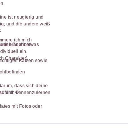
en.
ine ist neugierig und
ig, und die andere weiß

mmere ich mich
g und braucht etwas
genden Bereichs
ividuell ein.
ch Charakter)
rächtigen Katzen sowie
Wohlbefinden
darum, dass sich deine
 fühlt 💛
ersönlich kennenzulernen
ates mit Fotos oder