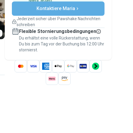
Mehr lesen
Sichere Zahlungen
Kontaktiere Maria
Unterstützung, falls sich Deine
Pläne ändern
Jederzeit sicher über Pawshake Nachrichten
Versicherte Buchungen
schreiben
Erledige alles über Pawshake – von der
Flexible Stornierungsbedingungen
ersten Nachricht bis zur Bezahlung –, um
über die
Du erhältst eine volle Rückerstattung, wenn
Pawshake-Garantie
abgesichert zu
Du bis zum Tag vor der Buchung bis 12:00 Uhr
sein
stornierst.