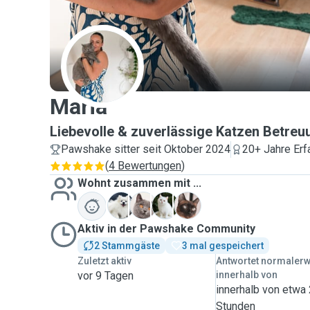
M
Maria
Liebevolle & zuverlässige Katzen Betreu
Pawshake sitter seit Oktober 2024
20+ Jahre Erf
(
4 Bewertungen
)
Wohnt zusammen mit ...
D
M
P
S
Aktiv in der Pawshake Community
2 Stammgäste
3 mal gespeichert
Zuletzt aktiv
Antwortet normaler
vor 9 Tagen
innerhalb von
innerhalb von etwa
Stunden