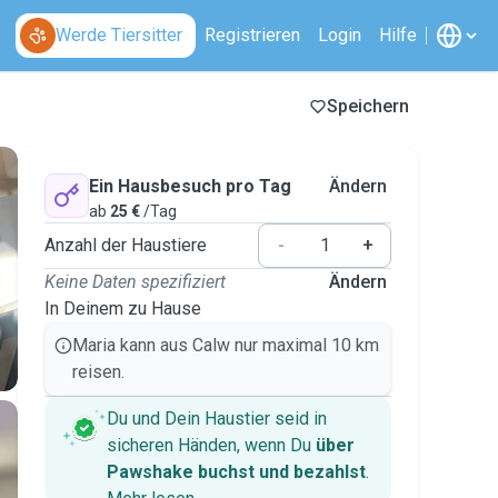
Werde Tiersitter
Registrieren
Login
Hilfe
Speichern
Ein Hausbesuch pro Tag
Ändern
ab
25 €
/Tag
Anzahl der Haustiere
-
+
Keine Daten spezifiziert
Ändern
In Deinem zu Hause
Maria kann aus Calw nur maximal 10 km
reisen.
Du und Dein Haustier seid in
sicheren Händen, wenn Du
über
Pawshake buchst und bezahlst
.