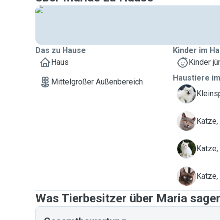
Das zu Hause
Kinder im Ha
Haus
Kinder jü
Haustiere im
Mittelgroßer Außenbereich
D
Kleins
M
Katze,
P
Katze,
S
Katze,
Was Tierbesitzer über Maria sage