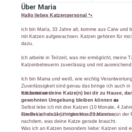
Über Maria
Hallo liebes Katzenpersonal
🐾
ich bin María, 33 Jahre alt, komme aus Calw und bi
mit Katzen aufgewachsen. Katzen gehören für mi
dazu.
Ich arbeite in Teilzeit, was mir ermöglicht, meine Tä
Katzenbetreuerin zuverlässig und mit ausreichend
Ich bin Mama und weiß, wie wichtig Verantwortung
Zuverlässigkeit sind genau das bringe ich auch in
Katze mit ein.
Ich betreue deine Katze(n) bei dir zu Hause, dami
gewohnten Umgebung bleiben können
🏡
Selbst lebe ich mit drei Katzen (10 Monate, 4 Jah
einem kleinen 11-jährigen Hund zusammen.
Ein Besuch dauert mindestens 20 Minuten, in der 
nachdem, was deine Katze gerade braucht.
Was ich an Katzen besonders liebe: Katzen sind e