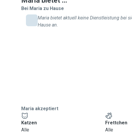
Maria bietet ...
Bei Maria zu Hause
📬 Briefkasten leeren
Maria bietet aktuell keine Dienstleistung bei s
Hause an.
🌿 Pflanzen gießen
🌬️ Stoßlüften
🗑️ Mülltonnen rausstellen (falls erforderlich)
🐾
Weitere Tiere:
￼Nach Absprache versorge ich auch zusätzlich Klein
Meerschweinchen etc.).
🚗
Einsatzgebiet
:
Maria akzeptiert
ca. 10–15 Minuten Fahrzeit (ca. 5km rund um Cal
Katzen
Frettchen
Alle
Alle