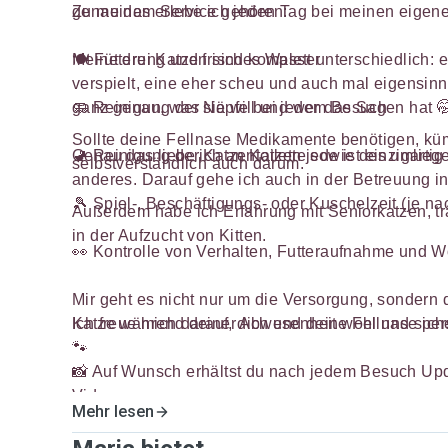
genau das erlebe ich jeden Tag bei meinen eigen
Zu meinem Service gehören:
Meine drei Katzen sind komplett unterschiedlich: e
🍽️ Fütterung und frisches Wasser
verspielt, eine eher scheu und auch mal eigensinn
ganz genau, was sie will und wer das Sagen hat 
🧼 Reinigung der Näpfe bei jedem Besuch
Sollte deine Fellnase Medikamente benötigen, kü
Genau das liebe ich an Katzen jede ist einzigarti
🚽 Reinigung der Katzentoilette sowie des umlie
selbstverständlich auch darum.
anderes. Darauf gehe ich auch in der Betreuung ind
🎾 Spiel-, Beschäftigungs- oder Kuschelzeit (je na
Außerdem habe ich Erfahrung mit Seniorkatzen, t
in der Aufzucht von Kitten.
👀 Kontrolle von Verhalten, Futteraufnahme und 
Mir geht es nicht nur um die Versorgung, sondern 
Katze während deiner Abwesenheit wohl und sicher
Ich freue mich darauf, dich und deine Fellnase p
🐾
📸 Auf Wunsch erhältst du nach jedem Besuch Upd
Videos.
Mehr lesen
🏡 Zusätzlicher Service (inklusive):