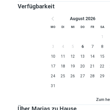
💡 Die Anfahrt ist bereits im Preis enthalten
Verfügbarkeit
Bei längere Anfahrten berechne ich zusätzlich Fah
August 2026
⚠️ Betreuung bei ungeklärten medizinischen Prob
MO
DI
MI
DO
FR
SA
vorheriger Absprache!!
1
3
4
5
6
7
8
10
11
12
13
14
15
17
18
19
20
21
22
24
25
26
27
28
29
31
Zum heu
Über Marias zu Hause