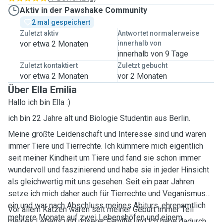
Aktiv in der Pawshake Community
2 mal gespeichert
Zuletzt aktiv
Antwortet normalerweise
vor etwa 2 Monaten
innerhalb von
innerhalb von 9 Tage
Zuletzt kontaktiert
Zuletzt gebucht
vor etwa 2 Monaten
vor 2 Monaten
Über Ella Emilia
Hallo ich bin Ella :)
ich bin 22 Jahre alt und Biologie Studentin aus Berlin.
Meine größte Leidenschaft und Interesse sind und waren
immer Tiere und Tierrechte. Ich kümmere mich eigentlich
seit meiner Kindheit um Tiere und fand sie schon immer
wundervoll und faszinierend und habe sie in jeder Hinsicht
als gleichwertig mit uns gesehen. Seit ein paar Jahren
setze ich mich daher auch für Tierrechte und Veganismus
ein und war nach Abschluss meines Abiturs, ehrenamtlich
Vor allem Katzen waren seit meiner Geburt immer Teil
mehrere Monate auf zwei Lebenshöfen und einem
meines Lebens und unserer Familie und ich habe dadurch