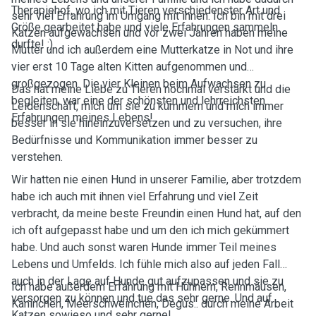
Therapiehof, wo ich mit Tieren verschiedenster Art und
sehr viel Erfahrung im Umgang mit ihnen. Ich bin mit drei
Größe gearbeitet habe und viele Erfahrungen sammeln
Katzen aufgewachsen und vor zwei Jahren haben meine
durfte! :)
Mutter und ich außerdem eine Mutterkatze in Not und ihre
vier erst 10 Tage alten Kitten aufgenommen und
großgezogen. Die vier Kleinen beim Aufwachsen zu
Das hat meine Liebe zu Tieren nochmal verstärkt und die
begleiten, war eine der schönsten und lehrreichsten
Leidenschaft, mich um sie zu kümmern und mich immer
Erfahrungen meines Lebens!
besser in sie hineinzuversetzen und zu versuchen, ihre
Bedürfnisse und Kommunikation immer besser zu
verstehen.
Wir hatten nie einen Hund in unserer Familie, aber trotzdem
habe ich auch mit ihnen viel Erfahrung und viel Zeit
verbracht, da meine beste Freundin einen Hund hat, auf den
ich oft aufgepasst habe und um den ich mich gekümmert
habe. Und auch sonst waren Hunde immer Teil meines
Lebens und Umfelds. Ich fühle mich also auf jeden Fall
auch in der Lage auf Hunde gut aufzupassen und sie zu
Ich habe außerdem Erfahrung mit Hühnern, Rennmäusen,
versorgen zu können und tue das sehr gerne. Und auf
Kaninchen, Meerschweinchen, Degus.. durch meine Arbeit
Katzen sowieso und sehr gerne!