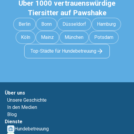
Über 1000 vertrauenswürdige
Tiersitter auf Pawshake
Berlin
Bonn
Düsseldorf
Hamburg
Köln
Mainz
München
Potsdam
Top-Städte für Hundebetreuung
Über uns
Unsere Geschichte
In den Medien
Blog
Dienste
Hundebetreuung