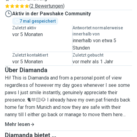
(
2 Bewertungen
)
Aktiv in der Pawshake Community
7 mal gespeichert
Zuletzt aktiv
Antwortet normalerweise
vor 5 Monaten
innerhalb von
innerhalb von etwa 5
Stunden
Zuletzt kontaktiert
Zuletzt gebucht
vor 5 Monaten
vor mehr als 1 Jahr
Über Diamanda
Hi! This is Diamanda and from a personal point of view
regardless of however my day goes whenever I see some
paws I just smile instantly, genuinely appreciate their
presence. 🐈🫶🏻🐶 I already have my own pat friends back
home far from Munich and now they are safe with their
nanny till I either go back or manage to move them here
with me. Till then I might as well make more pawships here
Mehr lesen
and make my best to give them the comfort they need as
Diamanda bietet ...
they are with their family. Needless to say, having this