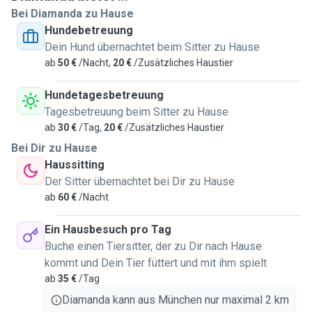
Bei Diamanda zu Hause
opportunity would also make my day much more joyful, so I
Hundebetreuung
would love to take care of your beloved friends when you
Dein Hund übernachtet beim Sitter zu Hause
are in need!
ab
50 €
/Nacht,
20 €
/Zusätzliches Haustier
So far I pet-sit my friends dogs and also took care of many
cats back home 🩷
Hundetagesbetreuung
Note: Since I am also responsible to my own pet friends
Tagesbetreuung beim Sitter zu Hause
home, only vaccinated paws are allowed within the hood :)
ab
30 €
/Tag,
20 €
/Zusätzliches Haustier
Bei Dir zu Hause
My flat is in Weißenburger Platz, 1.5 room and on the 5th
Haussitting
floor windows and the rest of the flat is safe for pawy
Der Sitter übernachtet bei Dir zu Hause
friends, I have already pet sit here before, also the flat is
ab
60 €
/Nacht
spacious enough for them to also play around.. 🤸🏻‍♀️
Ein Hausbesuch pro Tag
Services:
Buche einen Tiersitter, der zu Dir nach Hause
Walking your pet friend if needed
kommt und Dein Tier füttert und mit ihm spielt
Feeding
ab
35 €
/Tag
Diamanda kann aus München nur maximal 2 km