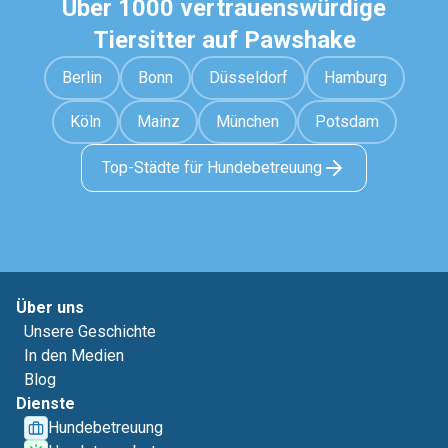
Über 1000 vertrauenswürdige
Tiersitter auf Pawshake
Berlin
Bonn
Düsseldorf
Hamburg
Köln
Mainz
München
Potsdam
Top-Städte für Hundebetreuung
Über uns
Unsere Geschichte
In den Medien
Blog
Dienste
Hundebetreuung