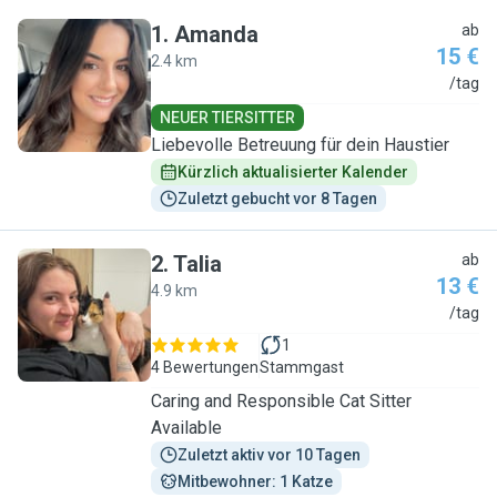
1
.
Amanda
ab
15 €
2.4 km
A
/tag
NEUER TIERSITTER
Liebevolle Betreuung für dein Haustier
Kürzlich aktualisierter Kalender
Zuletzt gebucht vor 8 Tagen
2
.
Talia
ab
13 €
4.9 km
T
/tag
1
4 Bewertungen
Stammgast
Caring and Responsible Cat Sitter
Available
Zuletzt aktiv vor 10 Tagen
Mitbewohner: 1 Katze