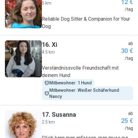
12 €
5 km
A
/tag
Reliable Dog Sitter & Companion for Your
Dog
16
.
Xi
ab
30 €
4.5 km
X
/tag
Verständnissvolle Freundschaft mit
deinem Hund
Mitbewohner: 1 Hund
Mitbewohner: Weißer Schäferhund  
Nancy
17
.
Susanna
ab
25 €
2.5 km
S
/tag
Glück kann man anfassen, man muss nur