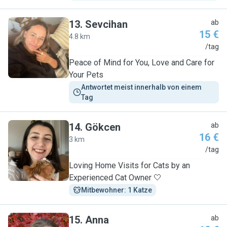
13
.
Sevcihan
ab
15 €
4.8 km
S
/tag
Peace of Mind for You, Love and Care for
Your Pets
Antwortet meist innerhalb von einem 
Tag
14
.
Gökcen
ab
16 €
3 km
G
/tag
Loving Home Visits for Cats by an
Experienced Cat Owner 🤍
Mitbewohner: 1 Katze
15
.
Anna
ab