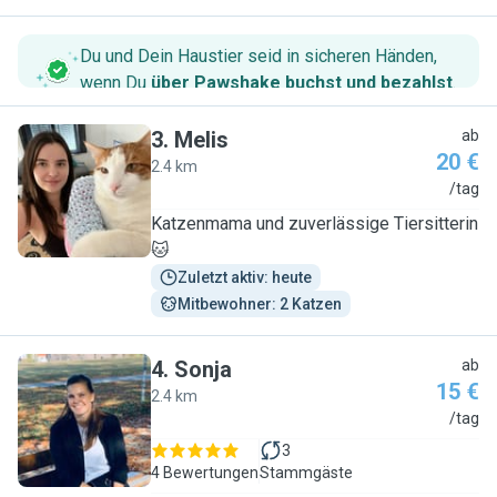
Du und Dein Haustier seid in sicheren Händen,
wenn Du
über Pawshake buchst und bezahlst
.
3
.
Melis
ab
20 €
2.4 km
M
/tag
Katzenmama und zuverlässige Tiersitterin
🐱
Zuletzt aktiv: heute
Mitbewohner: 2 Katzen
4
.
Sonja
ab
15 €
2.4 km
S
/tag
3
4 Bewertungen
Stammgäste