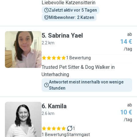
Liebevolle Katzensitterin
Zuletzt aktiv vor 5 Tagen
Mitbewohner: 2 Katzen
5
.
Sabrina Yael
ab
14 €
2.2 km
S
/tag
1 Bewertung
Trusted Pet Sitter & Dog Walker in
Unterhaching
Antwortet meist innerhalb von wenige 
Stunden
6
.
Kamila
ab
10 €
2.6 km
K
/tag
1
1 Bewertung
Stammgast