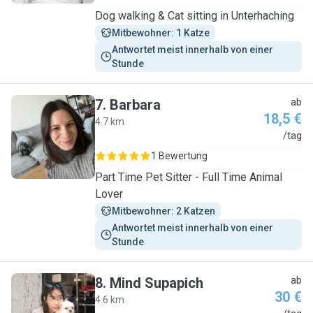
Dog walking & Cat sitting in Unterhaching
Mitbewohner: 1 Katze
Antwortet meist innerhalb von einer 
Stunde
7
.
Barbara
ab
18,5 €
4.7 km
B
/tag
1 Bewertung
Part Time Pet Sitter - Full Time Animal
Lover
Mitbewohner: 2 Katzen
Antwortet meist innerhalb von einer 
Stunde
8
.
Mind Supapich
ab
30 €
4.6 km