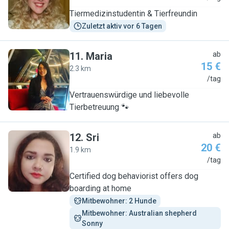
Tiermedizinstudentin & Tierfreundin
Zuletzt aktiv vor 6 Tagen
11
.
Maria
ab
15 €
2.3 km
M
/tag
Vertrauenswürdige und liebevolle
Tierbetreuung 🐾
12
.
Sri
ab
20 €
1.9 km
S
/tag
Certified dog behaviorist offers dog
boarding at home
Mitbewohner: 2 Hunde
Mitbewohner: Australian shepherd  
Sonny