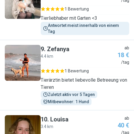
M
/tag
1 Bewertung
Tierliebhaber mit Garten <3
Antwortet meist innerhalb von einem 
Tag
9
.
Zefanya
ab
18 €
4.4 km
Z
/tag
1 Bewertung
Tierärztin bietet liebevolle Betreeung von
Tieren
Zuletzt aktiv vor 5 Tagen
Mitbewohner: 1 Hund
10
.
Louisa
ab
40 €
3.4 km
L
/tag