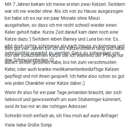
Mit 7 Jahren bekam ich meine ersten zwei Katzen. Seitdem
war ich nie wieder ohne. Als ich von zu Hause ausgezogen
bin habe ich es nur ein paar Monate ohne Miezi
ausgehalten, so dass ich mir recht schnell wieder einen
Kater geholt habe. Kurze Zeit darauf kam dann noch eine
Katze dazu :) Seitdem leben Barney und Luna bei mir. Es
gibt doch nichts schöneres als nach Hause zu kommen und
Seit gut vier Jahren bin ich als Katzensitterin tätig und habe
sehnsüchtig erwartet zu werden. Ganz zu schweigen von
von der schüchternen Katze die ich während der Pflege nur
den Schmuseinheiten 😉
äußert selten gesehen habe, bis hin zum verschmusten
Kater, oder auch kranke medikamentenbedürftige Katzen
gepflegt und mit ihnen gespielt. Ich hatte also schon so gut
wie jeden Charakter einer Katze dabei ;)
Wenn ihr also für ein paar Tage jemanden braucht, der sich
liebevoll und gewissenhaft um eure Stubentiger kümmert,
seid ihr bei mir an der richtigen Adresse!
Schreibt mich einfach an, ich freu mich auf eure Anfrage!
Viele liebe Grüße Sonja