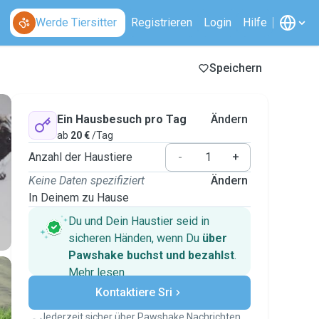
Werde Tiersitter
Registrieren
Login
Hilfe
Speichern
Ein Hausbesuch pro Tag
Ändern
ab
20 €
/Tag
Anzahl der Haustiere
-
+
Keine Daten spezifiziert
Ändern
In Deinem zu Hause
Du und Dein Haustier seid in
sicheren Händen, wenn Du
über
Pawshake buchst und bezahlst
.
Mehr lesen
Sichere Zahlungen
Kontaktiere Sri
Unterstützung, falls sich Deine
Pläne ändern
Jederzeit sicher über Pawshake Nachrichten