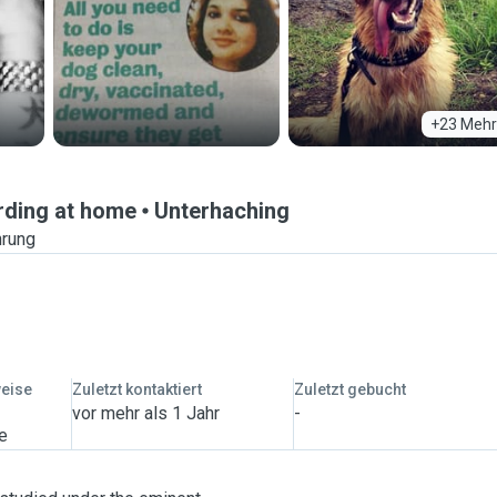
+23 Mehr
arding at home
Unterhaching
hrung
weise
Zuletzt kontaktiert
Zuletzt gebucht
vor mehr als 1 Jahr
-
ge