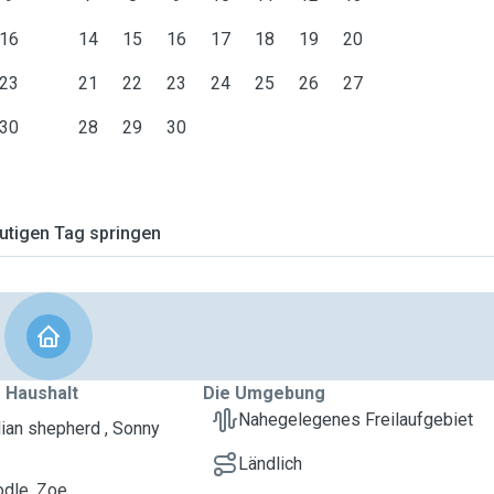
16
14
15
16
17
18
19
20
23
21
22
23
24
25
26
27
30
28
29
30
tigen Tag springen
 Haushalt
Die Umgebung
Nahegelegenes Freilaufgebiet
lian shepherd , Sonny
Ländlich
dle, Zoe