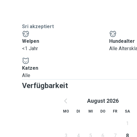
Ciao!
Sri akzeptiert
Welpen
Hundealter
<1 Jahr
Alle Altersk
Katzen
Alle
Verfügbarkeit
August 2026
MO
DI
MI
DO
FR
SA
1
3
4
5
6
7
8