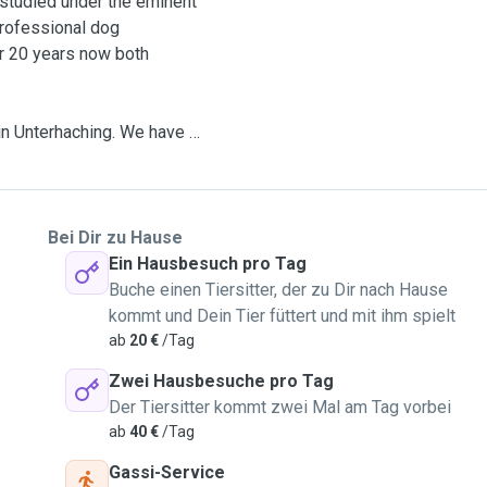
(studied under the eminent
rofessional dog
er 20 years now both
in Unterhaching. We have a
. Having raised/worked
welcome as long as they
 as gentle as they come.
Bei Dir zu Hause
g term boarding. Dog
Ein Hausbesuch pro Tag
g at a time or multiple
Buche einen Tiersitter, der zu Dir nach Hause
to not have my attention
kommt und Dein Tier füttert und mit ihm spielt
y.
ab
20 €
/Tag
 must.
Zwei Hausbesuche pro Tag
Der Tiersitter kommt zwei Mal am Tag vorbei
 available for verification
ab
40 €
/Tag
Gassi-Service