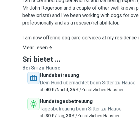
I am a certified dog behaviorist and kenneling expert 
Mr John Rogerson and a couple of other well known p
behaviorists) and I've been working with dogs for ov
professionally and as a rescuer/rehabilitator.
I am now offering dog care services at my residence 
nice enclosed garden and a sizeable balcony as well
Mehr lesen
with most breeds, dogs of all sizes and breeds are 
Sri bietet ...
get along with my small, 5kg rescued michling who is
Bei Sri zu Hause
Services offered are day care boarding, short and lon
Hundebetreuung
training is offered separately. I prefer to board one do
Dein Hund übernachtet beim Sitter zu Hause
dogs only if they're from the same family, as I prefer 
ab
40 €
/Nacht,
35 €
/Zusätzliches Haustier
divided. The guests won't be left alone during their sta
Hundetagesbetreuung
Being tick/flea free and up to date on vaccination is a
Tagesbetreuung beim Sitter zu Hause
ab
30 €
/Tag,
30 €
/Zusätzliches Haustier
Feel free to reach out for more details. Credentials are
on request.