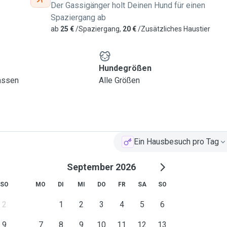
Der Gassigänger holt Deinen Hund für einen
Spaziergang ab
ab
25 €
/Spaziergang,
20 €
/Zusätzliches Haustier
Hundegrößen
lassen
Alle Größen
Ein Hausbesuch pro Tag
September 2026
SO
MO
DI
MI
DO
FR
SA
SO
2
1
2
3
4
5
6
9
7
8
9
10
11
12
13