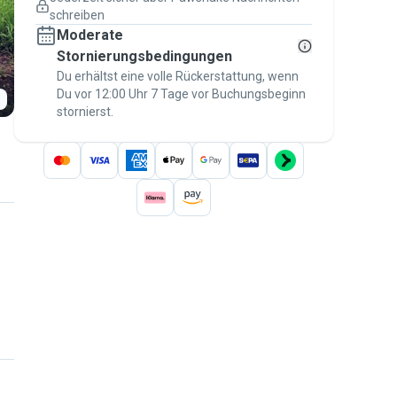
Versicherte Buchungen
schreiben
Erledige alles über Pawshake – von der
Moderate
ersten Nachricht bis zur Bezahlung –, um
über die
Stornierungsbedingungen
Pawshake-Garantie
abgesichert zu
sein
Du erhältst eine volle Rückerstattung, wenn
Du vor 12:00 Uhr 7 Tage vor Buchungsbeginn
stornierst.