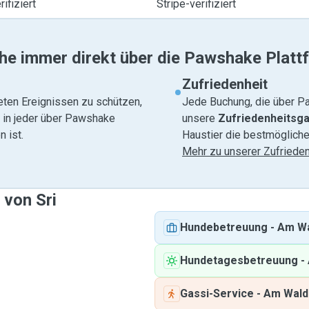
ifiziert
Stripe-verifiziert
he immer direkt über die Pawshake Platt
Zufriedenheit
eten Ereignissen zu schützen,
Jede Buchung, die über Pa
e in jeder über Pawshake
unsere
Zufriedenheitsga
 ist.
Haustier die bestmögliche
Mehr zu unserer Zufrieden
 von Sri
Hundebetreuung
-
Am W
Hundetagesbetreuung
-
Gassi-Service
-
Am Wald