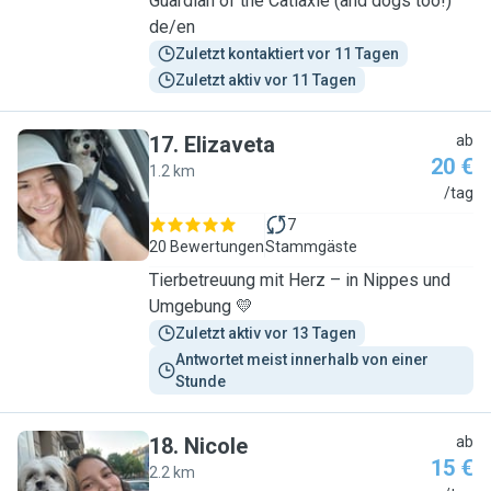
Guardian of the Catlaxie (and dogs too!)
de/en
Zuletzt kontaktiert vor 11 Tagen
Zuletzt aktiv vor 11 Tagen
17
.
Elizaveta
ab
20 €
1.2 km
E
/tag
7
20 Bewertungen
Stammgäste
Tierbetreuung mit Herz – in Nippes und
Umgebung 💛
Zuletzt aktiv vor 13 Tagen
Antwortet meist innerhalb von einer 
Stunde
18
.
Nicole
ab
15 €
2.2 km