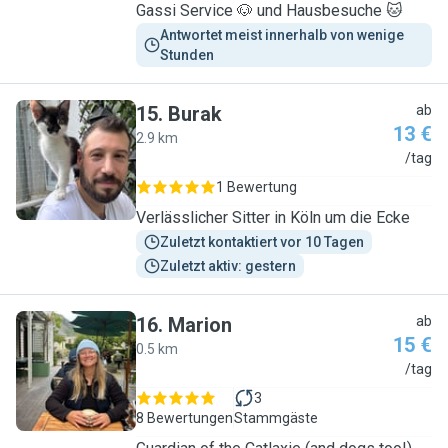
Gassi Service 🐶 und Hausbesuche 🐱
Antwortet meist innerhalb von wenige 
Stunden
15
.
Burak
ab
13 €
2.9 km
B
/tag
1 Bewertung
Verlässlicher Sitter in Köln um die Ecke
Zuletzt kontaktiert vor 10 Tagen
Zuletzt aktiv: gestern
16
.
Marion
ab
15 €
0.5 km
M
/tag
3
8 Bewertungen
Stammgäste