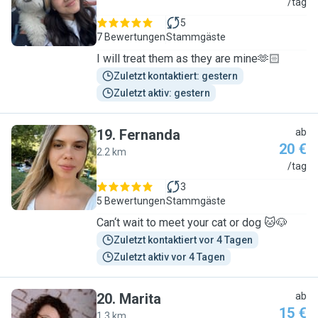
N
/tag
5
7 Bewertungen
Stammgäste
I will treat them as they are mine🫶🏻
Zuletzt kontaktiert: gestern
Zuletzt aktiv: gestern
19
.
Fernanda
ab
20 €
2.2 km
F
/tag
3
5 Bewertungen
Stammgäste
Can‘t wait to meet your cat or dog 🐱🐶
Zuletzt kontaktiert vor 4 Tagen
Zuletzt aktiv vor 4 Tagen
20
.
Marita
ab
15 €
1.3 km