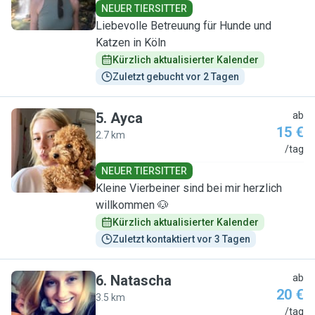
NEUER TIERSITTER
Liebevolle Betreuung für Hunde und
Katzen in Köln
Kürzlich aktualisierter Kalender
Zuletzt gebucht vor 2 Tagen
5
.
Ayca
ab
15 €
2.7 km
A
/tag
NEUER TIERSITTER
Kleine Vierbeiner sind bei mir herzlich
willkommen 🐶
Kürzlich aktualisierter Kalender
Zuletzt kontaktiert vor 3 Tagen
6
.
Natascha
ab
20 €
3.5 km
N
/tag