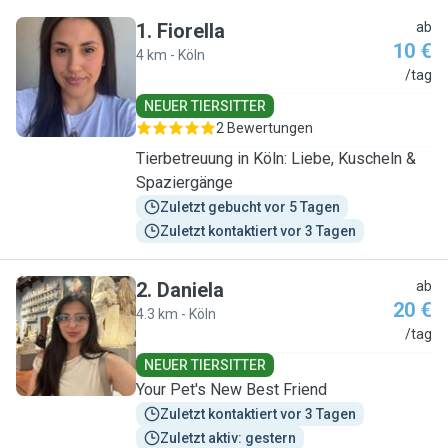
1
.
Fiorella
ab
10 €
4 km - Köln
F
/tag
NEUER TIERSITTER
2 Bewertungen
Tierbetreuung in Köln: Liebe, Kuscheln &
Spaziergänge
Zuletzt gebucht vor 5 Tagen
Zuletzt kontaktiert vor 3 Tagen
2
.
Daniela
ab
20 €
4.3 km - Köln
D
/tag
NEUER TIERSITTER
Your Pet's New Best Friend
Zuletzt kontaktiert vor 3 Tagen
Zuletzt aktiv: gestern