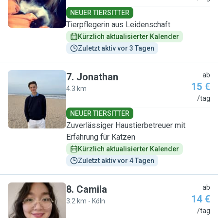
NEUER TIERSITTER
Tierpflegerin aus Leidenschaft
Kürzlich aktualisierter Kalender
Zuletzt aktiv vor 3 Tagen
7
.
Jonathan
ab
15 €
4.3 km
J
/tag
NEUER TIERSITTER
Zuverlässiger Haustierbetreuer mit
Erfahrung für Katzen
Kürzlich aktualisierter Kalender
Zuletzt aktiv vor 4 Tagen
8
.
Camila
ab
14 €
3.2 km - Köln
C
/tag