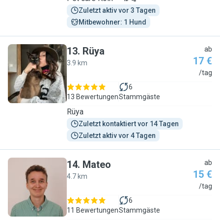
Zuletzt aktiv vor 3 Tagen
Mitbewohner: 1 Hund
13
.
Rüya
ab
17 €
3.9 km
R
/tag
6
13 Bewertungen
Stammgäste
Rüya
Zuletzt kontaktiert vor 14 Tagen
Zuletzt aktiv vor 4 Tagen
14
.
Mateo
ab
15 €
4.7 km
M
/tag
6
11 Bewertungen
Stammgäste