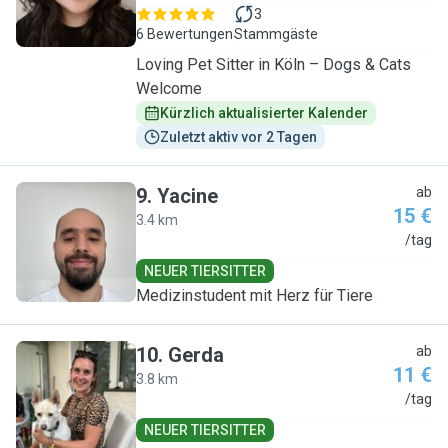
3
6 Bewertungen
Stammgäste
Loving Pet Sitter in Köln – Dogs & Cats
Welcome
Kürzlich aktualisierter Kalender
Zuletzt aktiv vor 2 Tagen
9
.
Yacine
ab
15 €
3.4 km
Y
/tag
NEUER TIERSITTER
Medizinstudent mit Herz für Tiere
10
.
Gerda
ab
11 €
3.8 km
G
/tag
NEUER TIERSITTER