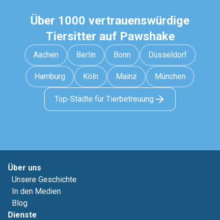
Über 1000 vertrauenswürdige
Tiersitter auf Pawshake
Aachen
Berlin
Bonn
Düsseldorf
Hamburg
Köln
Mainz
München
Top-Städte für Tierbetreuung
Über uns
Unsere Geschichte
In den Medien
Blog
Dienste