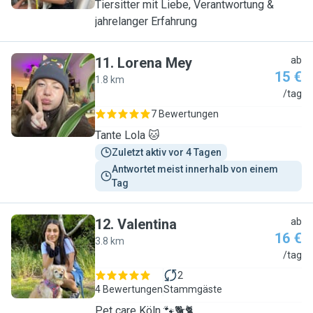
Tiersitter mit Liebe, Verantwortung &
jahrelanger Erfahrung
11
.
Lorena Mey
ab
15 €
1.8 km
L
/tag
7 Bewertungen
Tante Lola 🐱
Zuletzt aktiv vor 4 Tagen
Antwortet meist innerhalb von einem 
Tag
12
.
Valentina
ab
16 €
3.8 km
V
/tag
2
4 Bewertungen
Stammgäste
Pet care Köln 🐾🐕🐈