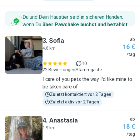
Du und Dein Haustier seid in sicheren Händen,
wenn Du
über Pawshake buchst und bezahlst
.
3
.
Sofia
ab
16 €
4.6 km
S
/tag
10
22 Bewertungen
Stammgäste
I care of you pets the way I'd like mine to
be taken care of
Zuletzt kontaktiert vor 2 Tagen
Zuletzt aktiv vor 2 Tagen
4
.
Anastasia
ab
18 €
1.9 km
A
/tag