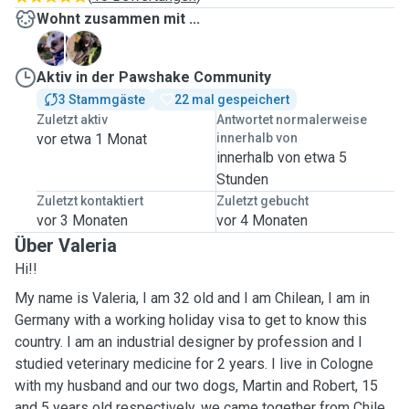
Wohnt zusammen mit ...
M
R
Aktiv in der Pawshake Community
3 Stammgäste
22 mal gespeichert
Zuletzt aktiv
Antwortet normalerweise
vor etwa 1 Monat
innerhalb von
innerhalb von etwa 5
Stunden
Zuletzt kontaktiert
Zuletzt gebucht
vor 3 Monaten
vor 4 Monaten
Über Valeria
Hi!!
My name is Valeria, I am 32 old and I am Chilean, I am in
Germany with a working holiday visa to get to know this
country. I am an industrial designer by profession and I
studied veterinary medicine for 2 years. I live in Cologne
with my husband and our two dogs, Martin and Robert, 15
and 5 years old respectively, we came together from Chile.