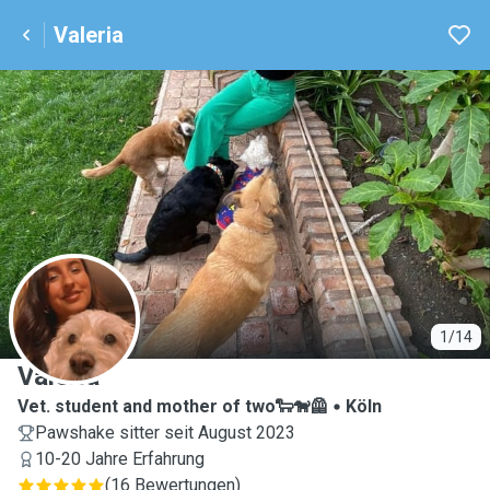
Valeria
V
1/14
Valeria
Vet. student and mother of two🐑🐕‍🦺
Köln
Pawshake sitter seit August 2023
10-20 Jahre Erfahrung
(
16 Bewertungen
)