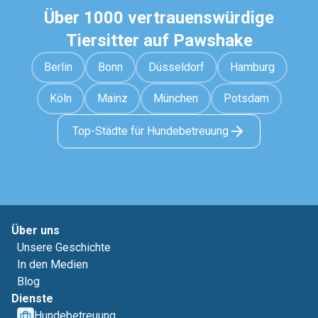
Über 1000 vertrauenswürdige
Tiersitter auf Pawshake
Berlin
Bonn
Düsseldorf
Hamburg
Köln
Mainz
München
Potsdam
Top-Städte für Hundebetreuung
Über uns
Unsere Geschichte
In den Medien
Blog
Dienste
Hundebetreuung