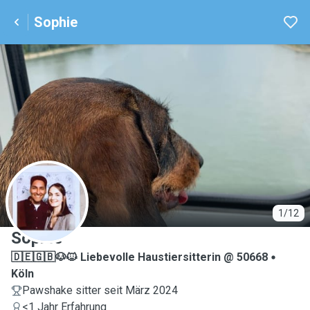
Sophie
S
1/12
Sophie
🇩🇪🇬🇧🐶🐱 Liebevolle Haustiersitterin @ 50668
Köln
Pawshake sitter seit März 2024
<1 Jahr Erfahrung