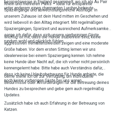
beispielsweise in England gesammelt, wo ich als Au Pair
Rhein und mehreren Parks – ideal für entspannte
unter anderem einen charmanten Lurcher betreute.
Spaziergänge und abwechslungsreiche Ausflüge. In
unserem Zuhause ist dein Hund mitten im Geschehen und
wird liebevoll in den Alltag integriert. Mit regelmäßigen
Spaziergängen, Spielzeit und ausreichend Aufmerksamkeit
sorge ich dafür, dass sich unsere vierbeinigen Gäste
Wichtig ist mir, dass die Hunde stubenrein sind, keine
rundum wohl und glücklich fühlen.
aggressiven Verhaltensweisen zeigen und eine moderate
Größe haben. Vor dem ersten Sitting lernen wir uns
idealerweise bei einem Spaziergang kennen. Ich nehme
keine Hunde über Nacht auf, die ich vorher nicht persönlich
kennengelernt habe. Bitte habe auch Verständnis dafür,
dass ich keine Urlaubsbetreuung für Hunde anbiete, die
Gerne stehe ich dir zur Verfügung, um individuelle
noch keine vorherigen Gäste bei uns waren.
Bedürfnisse oder Anforderungen für die Betreuung deines
Hundes zu besprechen und gebe gern auch regelmäßig
Updates.
Zusätzlich habe ich auch Erfahrung in der Betreuung von
Katzen.