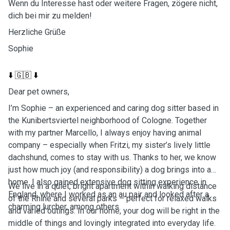
Wenn du Interesse hast oder weitere Fragen, zögere nicht,
dich bei mir zu melden!
Herzliche Grüße
Sophie
⬇️ 🇬🇧 ⬇️
Dear pet owners,
I’m Sophie – an experienced and caring dog sitter based in
the Kunibertsviertel neighborhood of Cologne. Together
with my partner Marcello, I always enjoy having animal
company – especially when Fritzi, my sister’s lively little
dachshund, comes to stay with us. Thanks to her, we know
just how much joy (and responsibility) a dog brings into a
home. I also gained extensive dog sitting experience in
We live in a quiet, bright apartment within walking distance
England, where I worked as an au pair and looked after a
of the Rhine and several parks – perfect for relaxed walks
charming lurcher, among others.
and varied outings. In our home, your dog will be right in the
middle of things and lovingly integrated into everyday life.