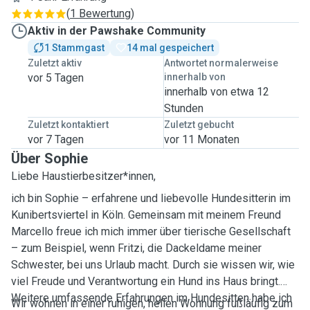
(
1 Bewertung
)
Aktiv in der Pawshake Community
1 Stammgast
14 mal gespeichert
Zuletzt aktiv
Antwortet normalerweise
vor 5 Tagen
innerhalb von
innerhalb von etwa 12
Stunden
Zuletzt kontaktiert
Zuletzt gebucht
vor 7 Tagen
vor 11 Monaten
Über Sophie
Liebe Haustierbesitzer*innen,
ich bin Sophie – erfahrene und liebevolle Hundesitterin im
Kunibertsviertel in Köln. Gemeinsam mit meinem Freund
Marcello freue ich mich immer über tierische Gesellschaft
– zum Beispiel, wenn Fritzi, die Dackeldame meiner
Schwester, bei uns Urlaub macht. Durch sie wissen wir, wie
viel Freude und Verantwortung ein Hund ins Haus bringt.
Weitere umfassende Erfahrungen im Hundesitten habe ich
Wir wohnen in einer ruhigen, hellen Wohnung fußläufig zum