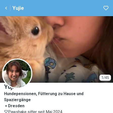
Yujie
Y
1/45
Yujie
Hundepensionen, Fütterung zu Hause und
Spaziergänge
Dresden
Pawshake sitter seit Mai 2024