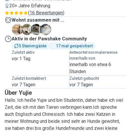
20+ Jahre Erfahrung
(
16 Bewertungen
)
Wohnt zusammen mit ...
L
M
P
P
Aktiv in der Pawshake Community
5 Stammgäste
17 mal gespeichert
Zuletzt aktiv
Antwortet normalerweise
vor 1 Tag
innerhalb von
innerhalb von etwa 6
Stunden
Zuletzt kontaktiert
Zuletzt gebucht
vor 7 Tagen
vor 7 Tagen
Über Yujie
Hallo. Ich heiße Yujie und bin Studentin, daher habe ich viel
Zeit, die ich mit den Tieren verbringen kann.Ich spreche
auch Englisch und Chinesisch. Ich habe zwei Katzen in
meiner Wohnung und beide sind sehr an Hunde gewöhnt,
sie haben drei bis große Hundefreunde und zwei kleine