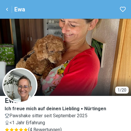
Ewa
E
1/20
Ewa
Ich freue mich auf deinen Liebling
Nürtingen
Pawshake sitter seit September 2025
<1 Jahr Erfahrung
(
4 Bewertungen
)