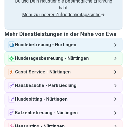
Du und Dein Haustier die bestmögliche Erfahrung
habt.
Mehr zu unserer Zufriedenheitsgarantie
Mehr Dienstleistungen in der Nähe von Ewa
Hundebetreuung
-
Nürtingen
Hundetagesbetreuung
-
Nürtingen
Gassi-Service
-
Nürtingen
Hausbesuche
-
Parksiedlung
Hundesitting
-
Nürtingen
Katzenbetreuung
-
Nürtingen
Haussitting
-
Nürtingen