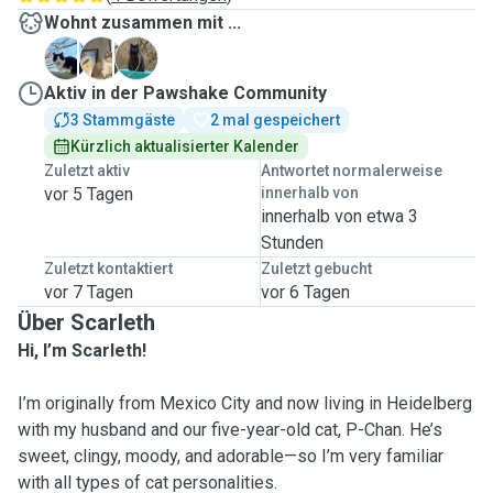
Wohnt zusammen mit ...
L
P
T
Aktiv in der Pawshake Community
3 Stammgäste
2 mal gespeichert
Kürzlich aktualisierter Kalender
Zuletzt aktiv
Antwortet normalerweise
vor 5 Tagen
innerhalb von
innerhalb von etwa 3
Stunden
Zuletzt kontaktiert
Zuletzt gebucht
vor 7 Tagen
vor 6 Tagen
Über Scarleth
Hi, I’m Scarleth!
I’m originally from Mexico City and now living in Heidelberg
with my husband and our five-year-old cat, P-Chan. He’s
sweet, clingy, moody, and adorable—so I’m very familiar
with all types of cat personalities.