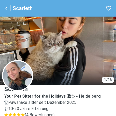
Scarleth
S
1/16
Scarleth
Your Pet Sitter for the Holidays 🏖️✨
Heidelberg
Pawshake sitter seit Dezember 2025
10-20 Jahre Erfahrung
(
4 Bewertungen
)