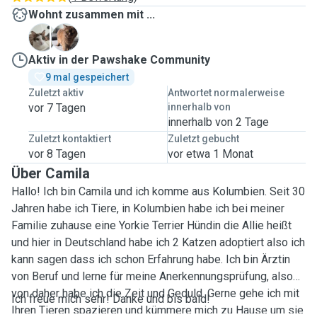
Wohnt zusammen mit ...
M
P
Aktiv in der Pawshake Community
9 mal gespeichert
Zuletzt aktiv
Antwortet normalerweise
vor 7 Tagen
innerhalb von
innerhalb von 2 Tage
Zuletzt kontaktiert
Zuletzt gebucht
vor 8 Tagen
vor etwa 1 Monat
Über Camila
Hallo! Ich bin Camila und ich komme aus Kolumbien. Seit 30
Jahren habe ich Tiere, in Kolumbien habe ich bei meiner
Familie zuhause eine Yorkie Terrier Hündin die Allie heißt
und hier in Deutschland habe ich 2 Katzen adoptiert also ich
kann sagen dass ich schon Erfahrung habe. Ich bin Ärztin
von Beruf und lerne für meine Anerkennungsprüfung, also
von daher habe ich die Zeit und Geduld. Gerne gehe ich mit
Ich freue mich sehr! Danke und bis bald!
Ihren Tieren spazieren und kümmere mich zu Hause um sie