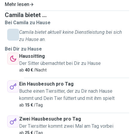
:). Bei mir zu Hause ist derzeit leider nicht möglich aber zu
Mehr lesen
Ihnen kann ich immer gerne vorbei kommen. Ich lerne am
Camila bietet ...
meistens online deswegen alles wird bestimmt sehr
Bei Camila zu Hause
einfach zu organisieren. Ich nehme gerne alle großen und
Camila bietet aktuell keine Dienstleistung bei sich
alle Tiere. Sie können mich gerne kontaktieren und wir
zu Hause an.
können uns sicher und problemlos organisieren :)!
Bei Dir zu Hause
Haussitting
Der Sitter übernachtet bei Dir zu Hause
ab
40 €
/Nacht
Ein Hausbesuch pro Tag
Buche einen Tiersitter, der zu Dir nach Hause
kommt und Dein Tier füttert und mit ihm spielt
ab
15 €
/Tag
Zwei Hausbesuche pro Tag
Der Tiersitter kommt zwei Mal am Tag vorbei
ab
25 €
/Tag