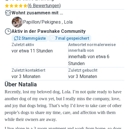
(
6 Bewertungen
)
Wohnt zusammen mit ...
L
Papillon/Pekignes , Lola
Aktiv in der Pawshake Community
2 Stammgäste
7 mal gespeichert
Zuletzt aktiv
Antwortet normalerweise
vor etwa 11 Stunden
innerhalb von
innerhalb von etwa 6
Stunden
Zuletzt kontaktiert
Zuletzt gebucht
vor 3 Monaten
vor 3 Monaten
Über Natalia
Recently, lost my beloved dog, Lola. I’m not quite ready to have
another dog of my own yet, but I really miss the company, love,
and joy that dogs bring. That’s why I’d love to take care of other
people’s dogs to share my time, care, and affection with them
while their owners are awa
y.
I live alone in a 3-room apartment and work from home, so dogs