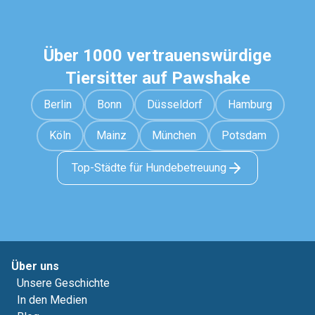
Über 1000 vertrauenswürdige
Tiersitter auf Pawshake
Berlin
Bonn
Düsseldorf
Hamburg
Köln
Mainz
München
Potsdam
Top-Städte für Hundebetreuung
Über uns
Unsere Geschichte
In den Medien