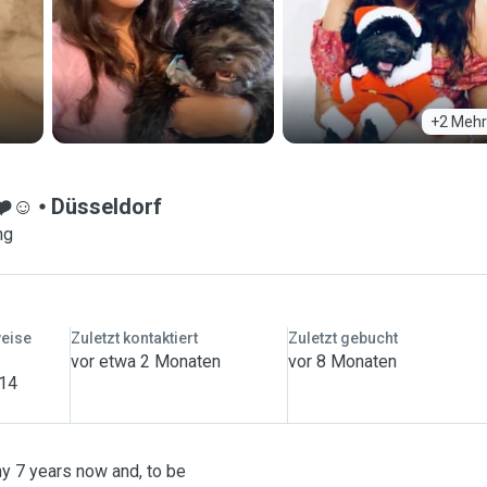
+2 Mehr
❤️☺️
Düsseldorf
ng
weise
Zuletzt kontaktiert
Zuletzt gebucht
vor etwa 2 Monaten
vor 8 Monaten
 14
ny 7 years now and, to be