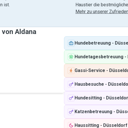
 ist.
Haustier die bestmögliche
Mehr zu unserer Zufrieden
e von Aldana
Hundebetreuung
-
Düsse
Hundetagesbetreuung
-
Gassi-Service
-
Düsseld
Hausbesuche
-
Düsseldo
Hundesitting
-
Düsseldor
Katzenbetreuung
-
Düss
Haussitting
-
Düsseldorf