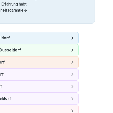
 Erfahrung habt.
heitsgarantie
ldorf
Düsseldorf
orf
rf
f
eldorf