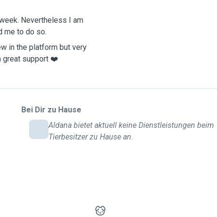
g week. Nevertheless I am
d me to do so.
w in the platform but very
a great support ❤️
Bei Dir zu Hause
Aldana bietet aktuell keine Dienstleistungen beim
Tierbesitzer zu Hause an.