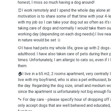
honest, I miss so much having a dog around!
⏰I work remotely and I spend the whole day alone a
motivation is to share some of that time with your 4-le
with my job so I can take your dog out as often as it'
taking care of dogs and normally I would take them ou
working day (depending on each dog needs).I live nea
in nature would be set ☺️
🐶I have had pets my whole life, grew up with 2 dogs
adulthood. I have also taken care of pets during their
times. Unfortunately, I am allergic to cats so, even if I 
them.
🏠I live in a 65 m2, 2 rooms apartment, very centrally 
live with my boyfriend, who is also a pet enthusiast, b
the day. Regarding the dog size, small and medium wo
since the apartment is unfortunately not big enough fo
🐾 For day care - please specify hour of dropping off a
only accept dogs that are well behaved and educated,