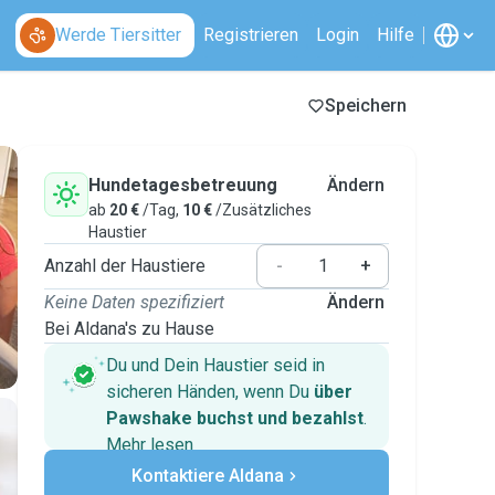
Werde Tiersitter
Registrieren
Login
Hilfe
Speichern
Hundetagesbetreuung
Ändern
ab
20 €
/Tag,
10 €
/Zusätzliches
Haustier
Anzahl der Haustiere
-
+
Keine Daten spezifiziert
Ändern
Bei Aldana's zu Hause
Du und Dein Haustier seid in
sicheren Händen, wenn Du
über
Pawshake buchst und bezahlst
.
Mehr lesen
Sichere Zahlungen
Kontaktiere Aldana
Unterstützung, falls sich Deine