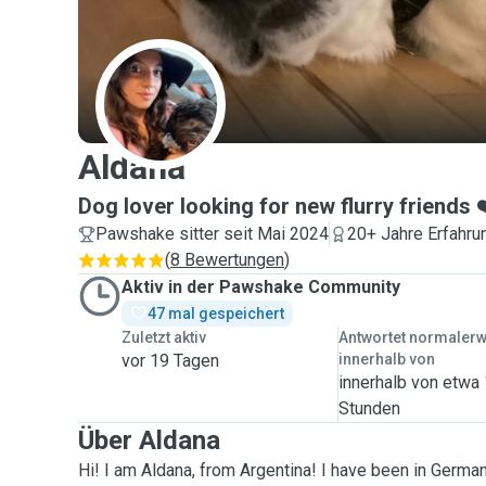
A
Aldana
Dog lover looking for new flurry friends 
Pawshake sitter seit Mai 2024
20+ Jahre Erfahru
(
8 Bewertungen
)
Aktiv in der Pawshake Community
47 mal gespeichert
Zuletzt aktiv
Antwortet normaler
vor 19 Tagen
innerhalb von
innerhalb von etwa
Stunden
Über Aldana
Hi! I am Aldana, from Argentina! I have been in Germa