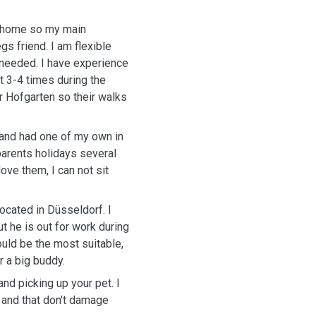
t home so my main
gs friend. I am flexible
s needed. I have experience
t 3-4 times during the
r Hofgarten so their walks
 and had one of my own in
 parents holidays several
love them, I can not sit
located in Düsseldorf. I
ut he is out for work during
uld be the most suitable,
r a big buddy.
nd picking up your pet. I
 and that don't damage