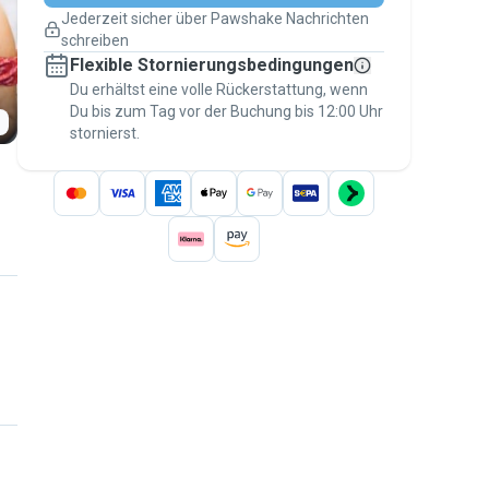
Pläne ändern
Jederzeit sicher über Pawshake Nachrichten
Versicherte Buchungen
schreiben
Erledige alles über Pawshake – von der
Flexible Stornierungsbedingungen
ersten Nachricht bis zur Bezahlung –, um
über die
Du erhältst eine volle Rückerstattung, wenn
Pawshake-Garantie
abgesichert zu
Du bis zum Tag vor der Buchung bis 12:00 Uhr
sein
stornierst.