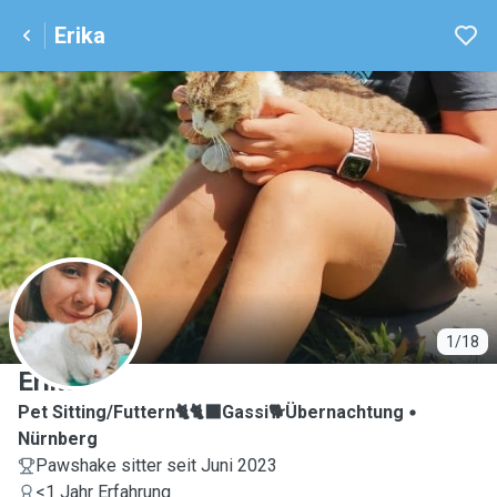
Erika
E
1/18
Erika
Pet Sitting/Futtern🐈🐈‍⬛Gassi🐕Übernachtung
Nürnberg
Pawshake sitter seit Juni 2023
<1 Jahr Erfahrung