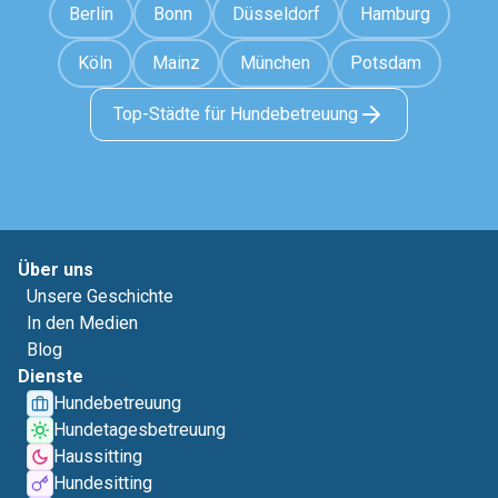
Berlin
Bonn
Düsseldorf
Hamburg
Köln
Mainz
München
Potsdam
Top-Städte für Hundebetreuung
Über uns
Unsere Geschichte
In den Medien
Blog
Dienste
Hundebetreuung
Hundetagesbetreuung
Haussitting
Hundesitting