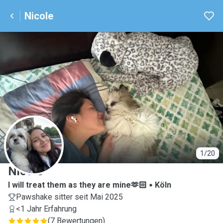
Nicole
N
1/20
Nicole
I will treat them as they are mine🫶🏻
Köln
Pawshake sitter seit Mai 2025
<1 Jahr Erfahrung
(
7 Bewertungen
)