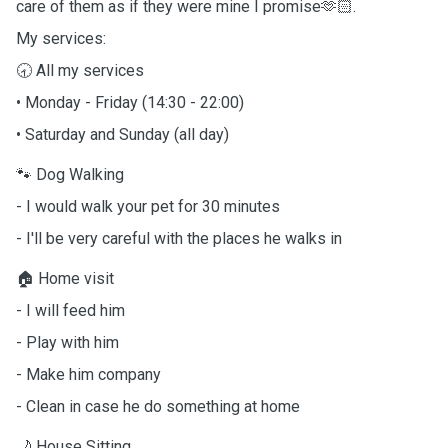
care of them as if they were mine I promise🫶🏻.
My services:
🕣 All my services
• Monday - Friday (14:30 - 22:00)
• Saturday and Sunday (all day)
🐾 Dog Walking
- I would walk your pet for 30 minutes
- I'll be very careful with the places he walks in
🏠 Home visit
- I will feed him
- Play with him
- Make him company
- Clean in case he do something at home
🌙 House Sitting