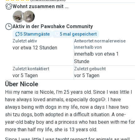
Wohnt zusammen mit ...
C
V
Aktiv in der Pawshake Community
5 Stammgäste
5 mal gespeichert
Zuletzt aktiv
Antwortet normalerweise
vor etwa 12 Stunden
innerhalb von
innerhalb von etwa 1
Stunde
Zuletzt kontaktiert
Zuletzt gebucht
vor 5 Tagen
vor 5 Tagen
Über Nicole
Hiii my name is Nicole, I'm 25 years old. Since I was little I
have always loved animals, especially dogs🐶. I have
always being with dogs in my life, now a days I have two
shi tzu dogs, both adopted in a difficult situation. A one-
year-old baby boy and a princess who has been with me for
more than half my life, she is 13 years old.
Since I was little I was taught respect for animals as well