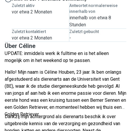
Zuletzt aktiv
Antwortet normalerweise
vor etwa 2 Monaten
innerhalb von
innerhalb von etwa 8
Stunden
Zuletzt kontaktiert
Zuletzt gebucht
vor etwa 2 Monaten
-
Über Céline
UPDATE: inmiddels werk ik fulltime en is het alleen
mogelijk om in het weekend op te passen.
Hallo! Mijn naam is Céline Houben, 23 jaar. Ik ben onlangs
afgestudeerd als dierenarts aan de Universiteit van Gent
(BE), waar ik de studie diergeneeskunde heb gevolgd. Al
van jongs af aan heb ik een enorme passie voor dieren. Mijn
eerste hond was een kruising tussen een Berner Sennen en
een Golden Retriever, en momenteel hebben wij thuis een
Golden Retriever.
Dankzij mijn achtergrond als dierenarts beschik ik over
uitgebreide kennis van de verzorging en gezondheid van
honden, katten en andere diersoorten. Naast de