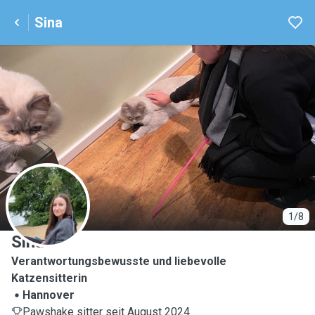
Sina
S
1/8
Sina
Verantwortungsbewusste und liebevolle
Katzensitterin
Hannover
Pawshake sitter seit August 2024