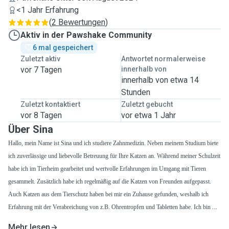
<1 Jahr Erfahrung
(
2 Bewertungen
)
Aktiv in der Pawshake Community
6 mal gespeichert
Zuletzt aktiv
Antwortet normalerweise
vor 7 Tagen
innerhalb von
innerhalb von etwa 14
Stunden
Zuletzt kontaktiert
Zuletzt gebucht
vor 8 Tagen
vor etwa 1 Jahr
Über Sina
Hallo, mein Name ist Sina und ich studiere Zahnmedizin. Neben meinem Studium biete
ich zuverlässige und liebevolle Betreuung für Ihre Katzen an. Während meiner Schulzeit
habe ich im Tierheim gearbeitet und wertvolle Erfahrungen im Umgang mit Tieren
gesammelt. Zusätzlich habe ich regelmäßig auf die Katzen von Freunden aufgepasst.
Auch Katzen aus dem Tierschutz haben bei mir ein Zuhause gefunden, weshalb ich
Erfahrung mit der Verabreichung von z.B. Ohrentropfen und Tabletten habe. Ich bin mit
Katzen und Hunden aufgewachsen und habe daher ein tiefes Verständnis für ihre
Mehr lesen