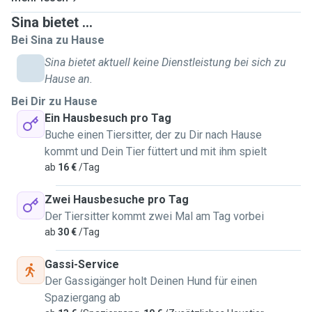
Bedürfnisse und Verhaltensweisen. Ihre Katzen werden bei mir liebevoll und
Sina bietet ...
verantwortungsbewusst umsorgt, sodass Sie beruhigt sein können, während Sie
Bei Sina zu Hause
abwesend sind. Ob es um Fütterung, Spielzeit oder besondere Pflegebedürfnisse geht –
ich bin stets aufmerksam und engagiert. Ich freue mich darauf, Ihre Samtpfoten
Sina bietet aktuell keine Dienstleistung bei sich zu
kennenzulernen und ihnen eine angenehme und sichere Zeit zu bereiten. Bei Interesse
Hause an.
melden Sie sich gerne bei mir.
Bei Dir zu Hause
Ein Hausbesuch pro Tag
Buche einen Tiersitter, der zu Dir nach Hause
kommt und Dein Tier füttert und mit ihm spielt
ab
16 €
/Tag
Zwei Hausbesuche pro Tag
Der Tiersitter kommt zwei Mal am Tag vorbei
ab
30 €
/Tag
Gassi-Service
Der Gassigänger holt Deinen Hund für einen
Spaziergang ab