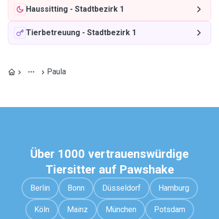
Haussitting
-
Stadtbezirk 1
Tierbetreuung
-
Stadtbezirk 1
Paula
Über 1000 vertrauenswürdige
Tiersitter auf Pawshake
Berlin
Bonn
Düsseldorf
Hamburg
Köln
Mainz
München
Potsdam