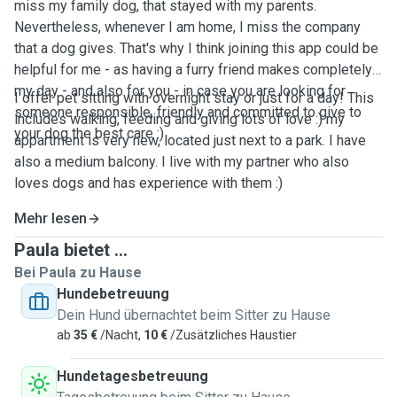
miss my family dog, that stayed with my parents.
Nevertheless, whenever I am home, I miss the company
that a dog gives. That's why I think joining this app could be
helpful for me - as having a furry friend makes completely
my day - and also for you - in case you are looking for
I offer pet sitting with overnight stay or just for a day! This
someone responsible, friendly and committed to give to
includes walking, feeding and giving lots of love :) my
your dog the best care :)
appartment is very new, located just next to a park. I have
also a medium balcony. I live with my partner who also
loves dogs and has experience with them :)
Mehr lesen
Paula bietet ...
Bei Paula zu Hause
Hundebetreuung
Dein Hund übernachtet beim Sitter zu Hause
ab
35 €
/Nacht,
10 €
/Zusätzliches Haustier
Hundetagesbetreuung