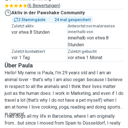
(
6 Bewertungen
)
Aktiv in der Pawshake Community
2 Stammgäste
24 mal gespeichert
Zuletzt aktiv
Antwortet normalerweise
vor etwa 8 Stunden
innerhalb von
innerhalb von etwa 8
Stunden
Zuletzt kontaktiert
Zuletzt gebucht
vor 1 Tag
vor etwa 1 Monat
Über Paula
Hello! My name is Paula, I'm 29 years old and I am an
animal lover - that's why I am also vegan: because I believe
in respect to all the animals and I think their lives matter
just as the human does. I work in Marketing, and even if I do
travel a lot (that's why I do not have a pet myself) when I
am at home I love cooking, yoga, reading and doing sports
in general.
I had dogs all my life in Barcelona, where I am originally
from... but since I moved from Spain to Düsseldorf, I really