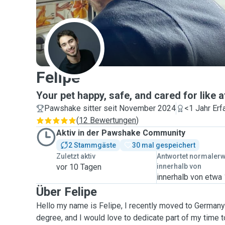
F
Felipe
Your pet happy, safe, and cared for like 
Pawshake sitter seit November 2024
<1 Jahr Erf
(
12 Bewertungen
)
Aktiv in der Pawshake Community
2 Stammgäste
30 mal gespeichert
Zuletzt aktiv
Antwortet normaler
vor 10 Tagen
innerhalb von
innerhalb von etwa
Über Felipe
Hello my name is Felipe, I recently moved to German
degree, and I would love to dedicate part of my time t