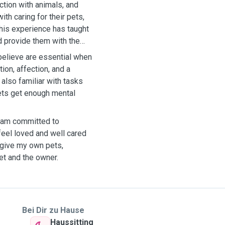
ction with animals, and
th caring for their pets,
his experience has taught
d provide them with the
I believe are essential when
tion, affection, and a
also familiar with tasks
ets get enough mental
I am committed to
feel loved and well cared
d give my own pets,
et and the owner.
Bei Dir zu Hause
Haussitting