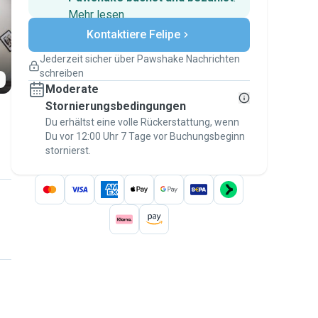
Mehr lesen
Sichere Zahlungen
Kontaktiere Felipe
Unterstützung, falls sich Deine
Pläne ändern
Jederzeit sicher über Pawshake Nachrichten
Versicherte Buchungen
schreiben
Erledige alles über Pawshake – von der
Moderate
ersten Nachricht bis zur Bezahlung –, um
über die
Stornierungsbedingungen
Pawshake-Garantie
abgesichert zu
sein
Du erhältst eine volle Rückerstattung, wenn
Du vor 12:00 Uhr 7 Tage vor Buchungsbeginn
stornierst.