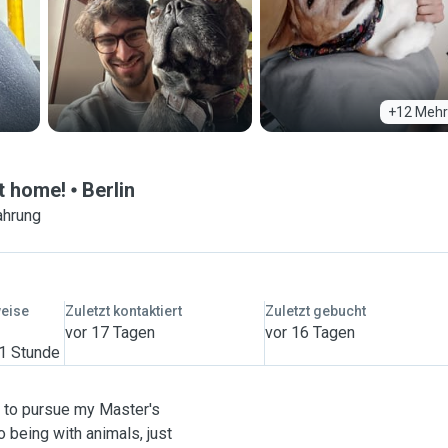
+12 Mehr
at home!
Berlin
ahrung
weise
Zuletzt kontaktiert
Zuletzt gebucht
vor 17 Tagen
vor 16 Tagen
 1 Stunde
y to pursue my Master's
o being with animals, just