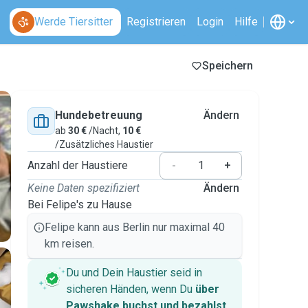
Werde Tiersitter
Registrieren
Login
Hilfe
Speichern
Hundebetreuung
Ändern
ab
30 €
/Nacht,
10 €
/Zusätzliches Haustier
Anzahl der Haustiere
-
+
Keine Daten spezifiziert
Ändern
Bei Felipe's zu Hause
Felipe kann aus Berlin nur maximal 40
km reisen.
Du und Dein Haustier seid in
sicheren Händen, wenn Du
über
Pawshake buchst und bezahlst
.