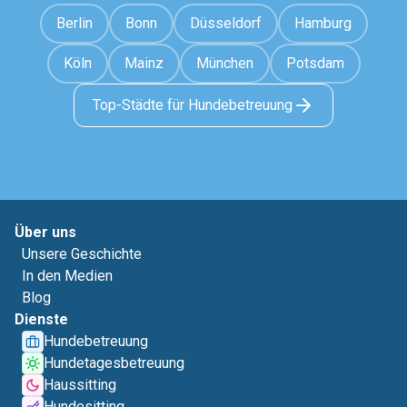
Berlin
Bonn
Düsseldorf
Hamburg
Köln
Mainz
München
Potsdam
Top-Städte für Hundebetreuung
Über uns
Unsere Geschichte
In den Medien
Blog
Dienste
Hundebetreuung
Hundetagesbetreuung
Haussitting
Hundesitting