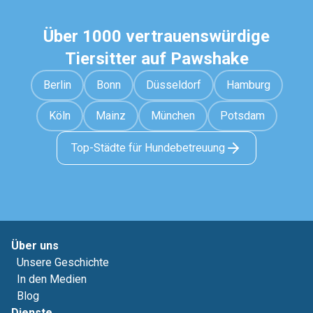
Über 1000 vertrauenswürdige
Tiersitter auf Pawshake
Berlin
Bonn
Düsseldorf
Hamburg
Köln
Mainz
München
Potsdam
Top-Städte für Hundebetreuung
Über uns
Unsere Geschichte
In den Medien
Blog
Dienste