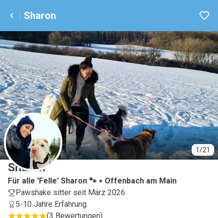
Sharon
S
1/21
Sharon
Für alle 'Felle' Sharon 🐾
Offenbach am Main
Pawshake sitter seit März 2026
5-10 Jahre Erfahrung
(
3 Bewertungen
)