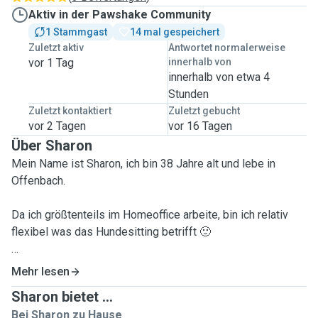
Aktiv in der Pawshake Community
1 Stammgast
14 mal gespeichert
Zuletzt aktiv
Antwortet normalerweise
vor 1 Tag
innerhalb von
innerhalb von etwa 4
Stunden
Zuletzt kontaktiert
Zuletzt gebucht
vor 2 Tagen
vor 16 Tagen
Über Sharon
Mein Name ist Sharon, ich bin 38 Jahre alt und lebe in
Offenbach.
Da ich größtenteils im Homeoffice arbeite, bin ich relativ
flexibel was das Hundesitting betrifft 🙂
Ich habe bereits Erfahrung mit Hunden und war lange Zeit
Mehr lesen
ehrenamtlich im Tierheim tätig (Gassigeher Ausweis
Sharon bietet ...
vorhanden) 😃
Bei Sharon zu Hause