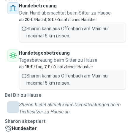
Hundebetreuung
Eine stundenweise sowie Betreuung z.B. übers
Dein Hund übernachtet beim Sitter zu Hause
Wochenende wären möglich.
ab
20 €
/Nacht,
8 €
/Zusätzliches Haustier
Da sich der Main in der Nähe meiner Wohnung befindet,
Sharon kann aus Offenbach am Main nur
können auch Spaziergänge super abgedeckt werden.
maximal 5 km reisen.
Auch im gemütlichen Zuhause wird sich der Vierbeiner dank
großer Dachterrasse sicher wohl fühlen :)
Hundetagesbetreuung
Tagesbetreuung beim Sitter zu Hause
Idealerweise sollte der Hund daran gewöhnt sein woanders
ab
15 €
/Tag,
7 €
/Zusätzliches Haustier
zu sein, da ich zwar Erfahrung habe, aber keine
Sharon kann aus Offenbach am Main nur
Hundetrainerin bin.
maximal 5 km reisen.
Bei weiteren Fragen bitte einfach melden!
Bei Dir zu Hause
Sharon bietet aktuell keine Dienstleistungen beim
----
Tierbesitzer zu Hause an.
My name is Sharon, I’m 38 years old, and I live in
Sharon akzeptiert
Offenbach.
Hundealter