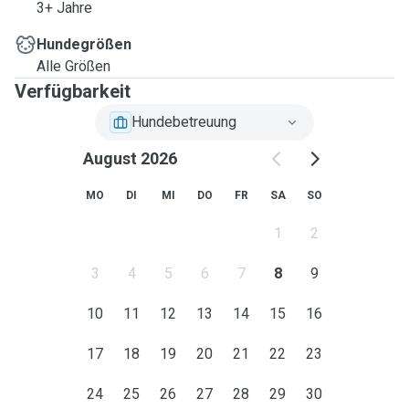
3+ Jahre
Since I work from home most of the time, I’m quite flexible
Hundegrößen
when it comes to dog sitting 🙂
Alle Größen
Verfügbarkeit
I have prior experience with dogs and spent a long time
volunteering at an animal shelter (I have a dog-walking
Hundebetreuung
permit) 😃
August 2026
I can offer care by the hour or, for example, over the
MO
DI
MI
DO
FR
SA
SO
weekend.
1
2
Please feel free to get in touch if you have any questions!
3
4
5
6
7
8
9
10
11
12
13
14
15
16
17
18
19
20
21
22
23
24
25
26
27
28
29
30