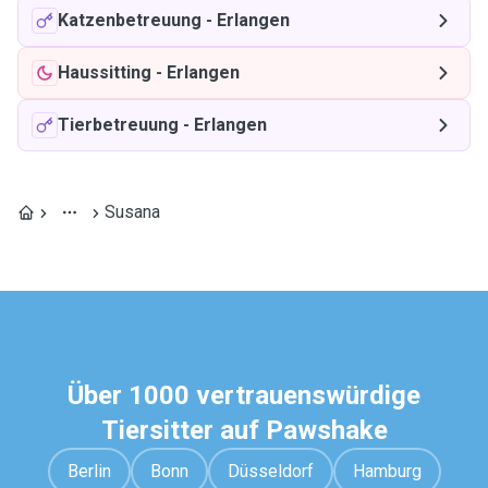
Katzenbetreuung
-
Erlangen
Haussitting
-
Erlangen
Tierbetreuung
-
Erlangen
Susana
Über 1000 vertrauenswürdige
Tiersitter auf Pawshake
Berlin
Bonn
Düsseldorf
Hamburg