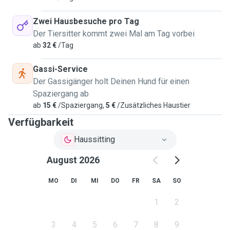
Zwei Hausbesuche pro Tag
Der Tiersitter kommt zwei Mal am Tag vorbei
ab
32 €
/Tag
Gassi-Service
Der Gassigänger holt Deinen Hund für einen
Spaziergang ab
ab
15 €
/Spaziergang,
5 €
/Zusätzliches Haustier
Verfügbarkeit
Haussitting
August 2026
MO
DI
MI
DO
FR
SA
SO
1
2
3
4
5
6
7
8
9