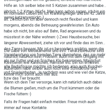
Hilfe an. Ich selber lebe mit 5 Katzen zusammen und habe
jährlich 1-2 Kitten-Würfe. Man kann schon sagen, ich bin ein
Im normalen Leben bin ich Krankenpfleger und bin 42 Jahre
wenig katzenverrückt:-)
alt. Zeitlich bin ich aber dennoch recht flexibel und kann
morgens, abends die Betreuung gewährleisten. Ein Auto
habe ich nicht, bin also auf Bahn, Rad angewiesen und du
müsstest in der Nähe wohnen:-) Zwei Hausbesuche, bei
längerer Abwesenheit, ziehe ich vor und finde das im Sinne
des Tieres besser. Mir ist es besonders wichtig, wenn die
Die Gabe von Medikamente und evtl. Tierarztbesuche sind
Verantwortung von fremden Tiere übernehme, das sie mehr
natürlich natürlich kein Problem. Auch mit dem Umgang mit
als nur Futter und ein frisches Klo bekommen. Möglichst
Kleintieren wie Kaninchen, Hamster etc. bin ich erfahren.
alle Bedürfnisse möchte ich bedienen, also auch Kuschel-
Außerdem habe selber auch noch eine Schildkröte und
und Spieleinheiten. Je nachdem was und wie viel die Katze,
kenne mich somit auch hier aus.
bzw das Tier braucht.
Wenn ich dein Tier versorge, kann ich natürlich auch dabei
die Blumen gießen, mich um die Post kümmern oder die
Fische füttern:-)
Falls ihr Fragen habt einfach melden. Freue mich auch
immer auf neue Kontakte.