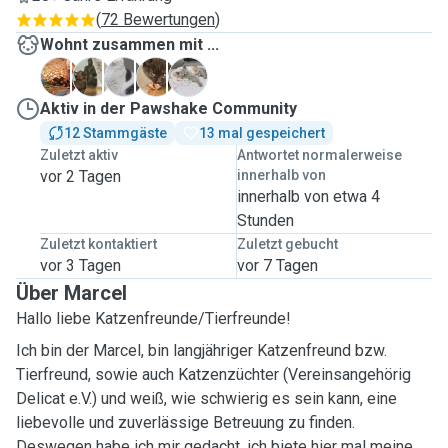
(
72 Bewertungen
)
Wohnt zusammen mit ...
A
C
E
M
Aktiv in der Pawshake Community
12 Stammgäste
13 mal gespeichert
Zuletzt aktiv
Antwortet normalerweise
vor 2 Tagen
innerhalb von
innerhalb von etwa 4
Stunden
Zuletzt kontaktiert
Zuletzt gebucht
vor 3 Tagen
vor 7 Tagen
Über Marcel
Hallo liebe Katzenfreunde/Tierfreunde!
Ich bin der Marcel, bin langjähriger Katzenfreund bzw.
Tierfreund, sowie auch Katzenzüchter (Vereinsangehörig
Delicat e.V.) und weiß, wie schwierig es sein kann, eine
liebevolle und zuverlässige Betreuung zu finden.
Deswegen habe ich mir gedacht, ich biete hier mal meine