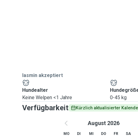
Falls es zusätzliche Aufgaben gibt, die ich übernehme
immer gerne besprechen – das Wohlbefinden Ihrer Ha
immer an erster Stelle.
Iasmin akzeptiert
Hundealter
Hundegröß
Keine Welpen <1 Jahre
0-45 kg
Verfügbarkeit
Kürzlich aktualisierter Kalende
August 2026
MO
DI
MI
DO
FR
SA