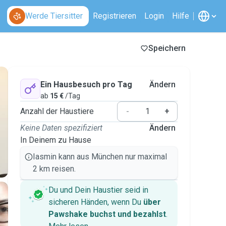
Werde Tiersitter
Registrieren
Login
Hilfe
Speichern
Ein Hausbesuch pro Tag
Ändern
ab
15 €
/Tag
Anzahl der Haustiere
-
+
Keine Daten spezifiziert
Ändern
In Deinem zu Hause
Iasmin kann aus München nur maximal
2 km reisen.
Du und Dein Haustier seid in
sicheren Händen, wenn Du
über
Pawshake buchst und bezahlst
.