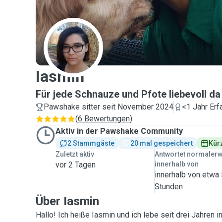
I
Iasmin
Für jede Schnauze und Pfote liebevoll da
Pawshake sitter seit November 2024
<1 Jahr Erf
(
6 Bewertungen
)
Aktiv in der Pawshake Community
2 Stammgäste
20 mal gespeichert
Kürz
Zuletzt aktiv
Antwortet normaler
vor 2 Tagen
innerhalb von
innerhalb von etwa
Stunden
Über Iasmin
Hallo! Ich heiße Iasmin und ich lebe seit drei Jahren 