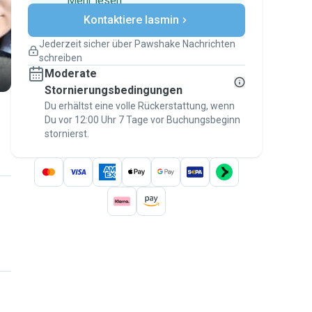
Mehr lesen
Sichere Zahlungen
Kontaktiere Iasmin
Unterstützung, falls sich Deine
Pläne ändern
Jederzeit sicher über Pawshake Nachrichten
Versicherte Buchungen
schreiben
Erledige alles über Pawshake – von der
Moderate
ersten Nachricht bis zur Bezahlung –, um
über die
Stornierungsbedingungen
Pawshake-Garantie
abgesichert zu
sein
Du erhältst eine volle Rückerstattung, wenn
Du vor 12:00 Uhr 7 Tage vor Buchungsbeginn
stornierst.