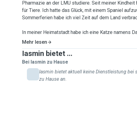
Pharmazie an der LMU studiere. Seit meiner Kindheit 
für Tiere. Ich hatte das Glück, mit einem Spaniel auf
Sommerferien habe ich viel Zeit auf dem Land verbra
In meiner Heimatstadt habe ich eine Katze namens Dali
ist sie zu sehen), die ich sehr vermisse. Um mit die
Mehr lesen
und meine Leidenschaft für Tiere zu pflegen, engagier
Iasmin bietet ...
einem Tierheim. Dort kümmere ich mich mit viel Freu
Kaninchen.
Bei Iasmin zu Hause
Iasmin bietet aktuell keine Dienstleistung bei 
Ich möchte Tiersitterin werden, weil ich eine sinnvoll
zu Hause an.
Tierhalter zu unterstützen, wenn Sie selbst keine Zeit
zu kümmern. Gleichzeitig vermisse ich die Interaktion 
viel Freude bereitet hat. Dank meines flexiblen Stunde
Gassis auch morgens anbieten – zusätzlich zu den
an Wochentagen. Außerdem bleibe ich fast immer in
Feiertage, sodass ich mich auch um Haustiere kümmer
dieser Zeit verreisen möchten.