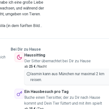
habe ich eine große Liebe
zuwachsen, und während der
cht, umgeben von Tieren.
la (in dem fünften Bild
ser Sehnsucht umzugehen
e ich mich regelmäßig in
de um Katzen und
Bei Dir zu Hause
Haussitting
sich
e Möglichkeit sehe,
Der Sitter übernachtet bei Dir zu Hause
 haben, sich um ihre Tiere
ab
25 €
/Nacht
mit Tieren, die mir immer
Iasmin kann aus München nur maximal 2 km
nplans an der Uni kann ich
reisen.
 Wochenenden und Abenden
 München während der
Ein Hausbesuch pro Tag
n kann, wenn Sie in
Buche einen Tiersitter, der zu Dir nach Hause
kommt und Dein Tier füttert und mit ihm spielt
ab
15 €
/Tag