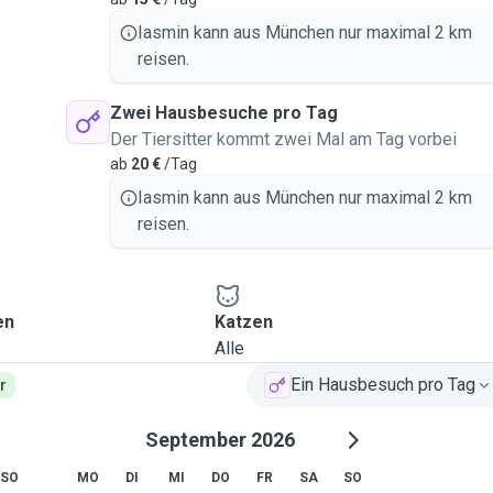
n soll, wir können das
Iasmin kann aus München nur maximal 2 km
ustiere stehen für mich
reisen.
Zwei Hausbesuche pro Tag
Der Tiersitter kommt zwei Mal am Tag vorbei
ab
20 €
/Tag
Iasmin kann aus München nur maximal 2 km
reisen.
en
Katzen
Alle
Ein Hausbesuch pro Tag
r
September 2026
SO
MO
DI
MI
DO
FR
SA
SO